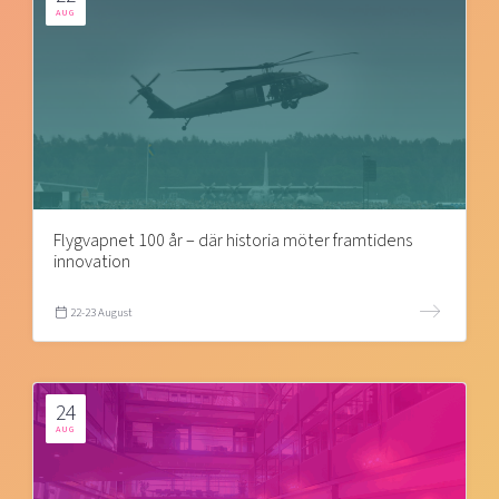
AUG
Flygvapnet 100 år – där historia möter framtidens
innovation
22-23 August
24
AUG