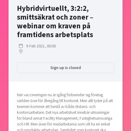
Shaping cities and regions
Our community of companies
Hybridvirtuellt, 3:2:2,
Upscaling
Projects
Today's lunch in Mjärdevi
smittsäkrat och zoner –
Talent & skills
Publications
webinar om kraven på
Startup & industry collaboration
Bright East
Project toolbox
framtidens arbetsplats
Offers to boost your business
East Sweden Tech Women
Reversed mentorship
9 Feb 2021, 00:00
Our clusters
Funding opportunities
Sign up is closed
Current offers and activities
Reach out to us
Locations
När vaccineringen nu är igång förbereder sig företag
världen över för återgång till kontoret. Men allt tyder på att
teamen kommer att bestå av både distans- och
kontorsarbetare. Det nya arbetslivet innebär utmaningar
för bland annat Facility Management, Fastighetsansvariga
och HR. Men även för medarbetarna som vill ha en enkel
och produktiv arbetsdag. Samtidigt som kontoret ska