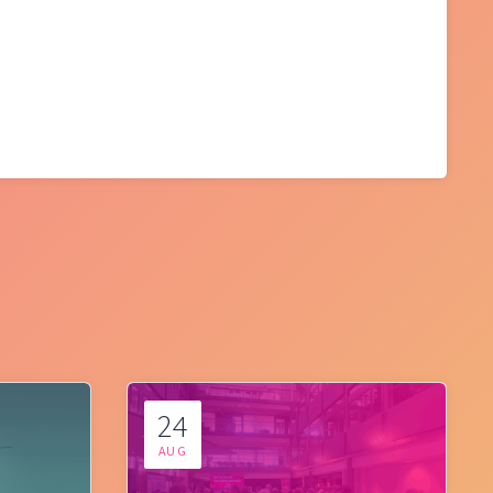
24
AUG