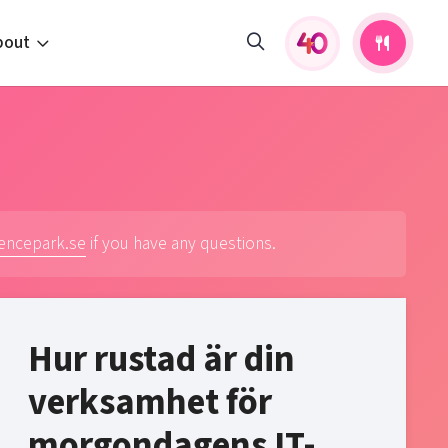
bout
fers and activities
pportunities
 to us
s
iencepark.se
if you have any questions.
Hur rustad är din
verksamhet för
morgondagens IT-