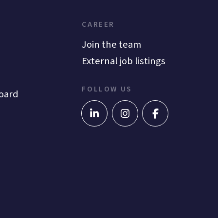
CAREER
Join the team
External job listings
FOLLOW US
oard