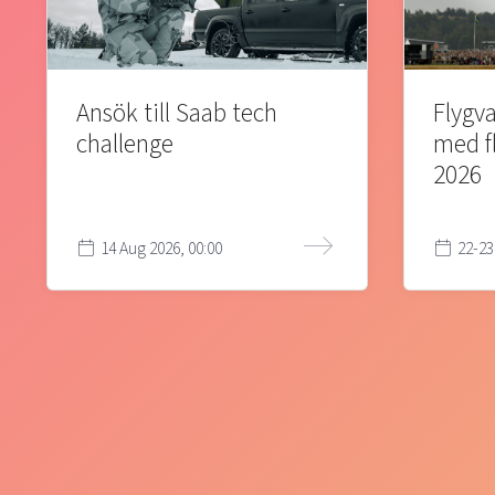
Ansök till Saab tech
Flygva
challenge
med f
2026
14 Aug 2026, 00:00
22-23