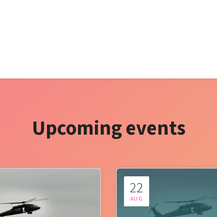
Upcoming events
22
AUG