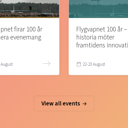
pnet firar 100 år
Flygvapnet 100 år –
lera evenemang
historia möter
framtidens innovat
 August
22-23 August
View all events