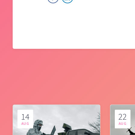
14
22
AUG
AUG