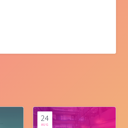
24
AUG