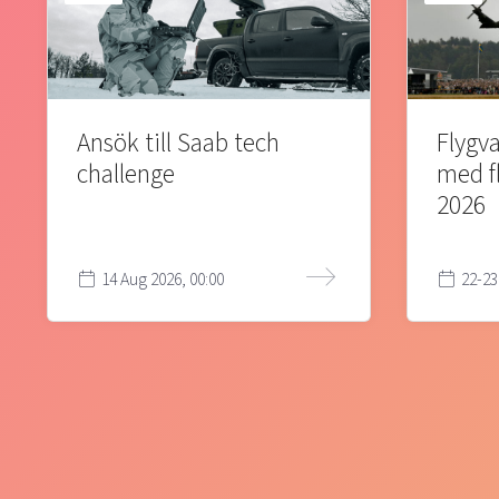
Ansök till Saab tech
Flygva
challenge
med f
2026
14 Aug 2026, 00:00
22-23