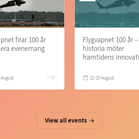
pnet firar 100 år
Flygvapnet 100 år –
lera evenemang
historia möter
framtidens innovat
 August
22-23 August
View all events