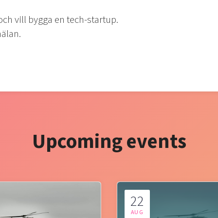
ch vill bygga en tech-startup.
älan.
Upcoming events
22
AUG