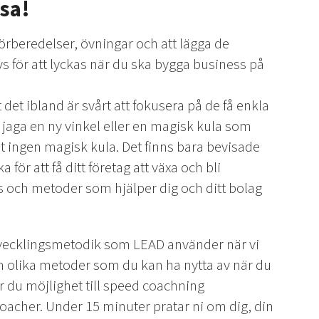
esa!
 förberedelser, övningar och att lägga de
s för att lyckas när du ska bygga business på
 det ibland är svårt att fokusera på de få enkla
t jaga en ny vinkel eller en magisk kula som
et ingen magisk kula. Det finns bara bevisade
ör att få ditt företag att växa och bli
 och metoder som hjälper dig och ditt bolag
tvecklingsmetodik som LEAD använder när vi
 olika metoder som du kan ha nytta av när du
ar du möjlighet till speed coachning
acher. Under 15 minuter pratar ni om dig, din