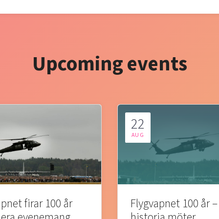
Upcoming events
22
AUG
pnet firar 100 år
Flygvapnet 100 år –
lera evenemang
historia möter