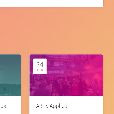
24
AUG
 där
ARES Applied