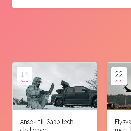
14
22
AUG
AUG
Ansök till Saab tech
Flygva
challenge
med f