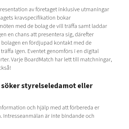
resentation av företaget inklusive utmaningar
lagets kravspecifikation bokar
öten med de bolag de vill träffa samt laddar
gen en chans att presentera sig, därefter
ar bolagen en fördjupad kontakt med de
räffa igen. Eventet genomförs i en digital
rter. Varje BoardMatch har lett till matchningar,
ckså!
söker styrelseledamot eller
information och hjälp med att förbereda er
n. Intresseanmälan är inte bindande och