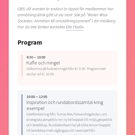
OBS: då eventet är endast är öppet för medlemmar har
anmälningslänk gått ut via mail: Sök på ”Water Wise
Societies: Anmälan till omställningsarenen” i din mailkorg.
Har du inte länken kontakta
Elin Flodin
.
Program
9:30 — 10:00
Kaffe och mingel
Välkomna på frukostmingel från kl. 9:30. Programmet
startar vid kl. 10:00.
10:00 — 12:00
Inspiration och rundabordssamtal kring
exempel
Gästföreläsning från Tomas Ries, Försvarshögskolan, om
strategiska perspektiv i en ny tid kopplat till miljö, geopolitik
och beredskap. Rundabordssamtal på olika teman kopplat
till beredskap med utgångspunkt i exempel från