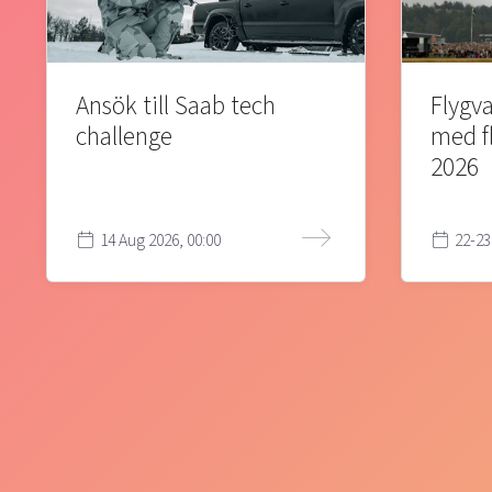
Ansök till Saab tech
Flygva
challenge
med f
2026
14 Aug 2026, 00:00
22-23