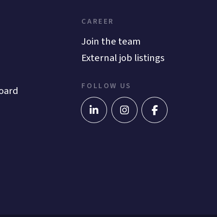
CAREER
Join the team
External job listings
FOLLOW US
oard