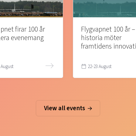
pnet firar 100 år
Flygvapnet 100 år –
lera evenemang
historia möter
framtidens innovat
 August
22-23 August
View all events