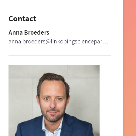
Contact
Anna Broeders
anna.broeders@linkopingsciencepark.se