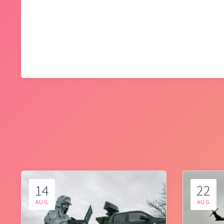
14
22
AUG
AUG