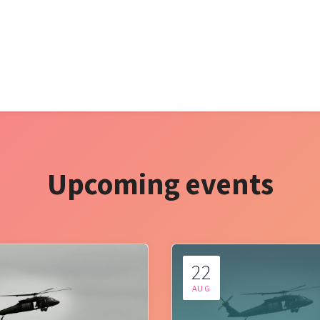
Upcoming events
22
AUG