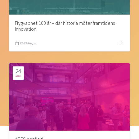
Flygvapnet 100 år – där historia möter framtidens
innovation
22-23 August
24
AUG