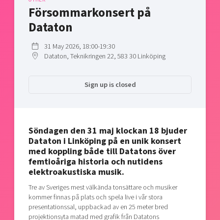
Shaping cities and regions
Our community of companies
Försommarkonsert på
Upscaling
Projects
Today's lunch in Mjärdevi
Dataton
Talent & skills
Publications
Startup & industry collaboration
31 May 2026, 18:00-19:30
Bright East
Project toolbox
Offers to boost your business
Dataton, Teknikringen 22, 583 30 Linköping
East Sweden Tech Women
Reversed mentorship
Sign up is closed
Our clusters
Funding opportunities
Current offers and activities
Söndagen den 31 maj klockan 18 bjuder
Reach out to us
Dataton i Linköping på en unik konsert
Locations
med koppling både till Datatons över
femtioåriga historia och nutidens
elektroakustiska musik.
Tre av Sveriges mest välkända tonsättare och musiker
kommer finnas på plats och spela live i vår stora
presentationssal, uppbackad av en 25 meter bred
projektionsyta matad med grafik från Datatons