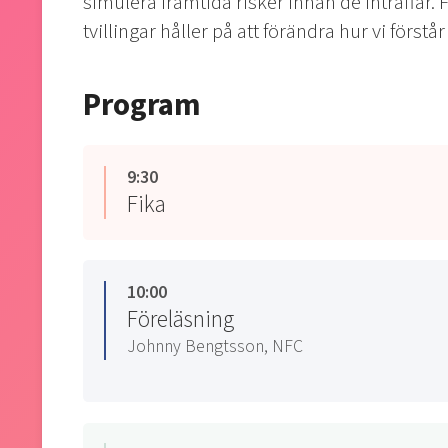
simulera framtida risker innan de inträffar. F
tvillingar håller på att förändra hur vi förstå
Program
9:30
Fika
10:00
Föreläsning
Johnny Bengtsson, NFC