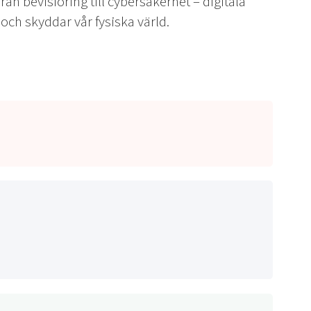
rån bevisföring till cybersäkerhet – digitala
r och skyddar vår fysiska värld.