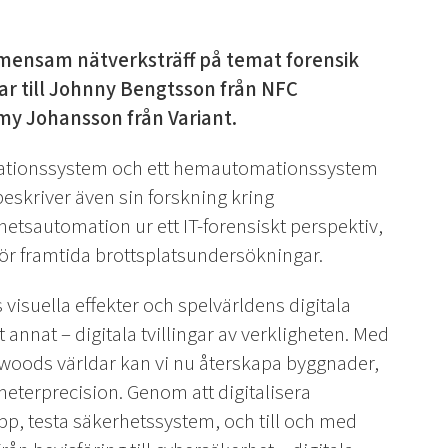
gemensam nätverksträff på temat forensik
r till Johnny Bengtsson från NFC
my Johansson från Variant.
omationssystem och ett hemautomationssystem
beskriver även sin forskning kring
etsautomation ur ett IT-forensiskt perspektiv,
 för framtida brottsplatsundersökningar.
isuella effekter och spelvärldens digitala
 annat – digitala tvillingar av verkligheten. Med
ods världar kan vi nu återskapa byggnader,
meterprecision. Genom att digitalisera
pp, testa säkerhetssystem, och till och med