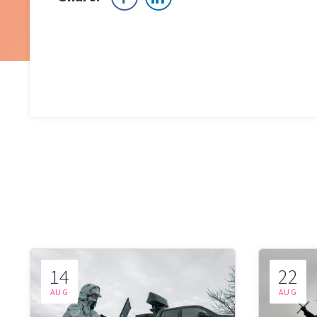
14
22
AUG
AUG