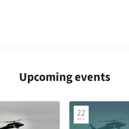
Upcoming events
22
AUG