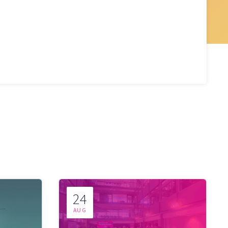
24
AUG