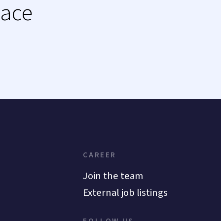
lace
CAREER
Join the team
External job listings
FOLLOW US