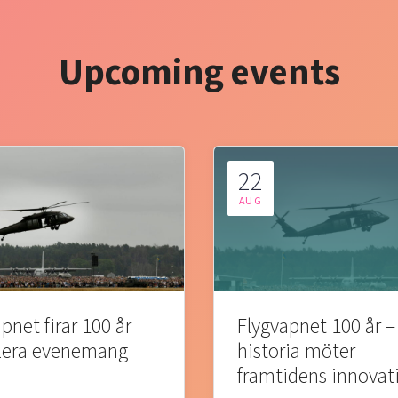
Upcoming events
22
AUG
pnet firar 100 år
Flygvapnet 100 år –
lera evenemang
historia möter
framtidens innovat