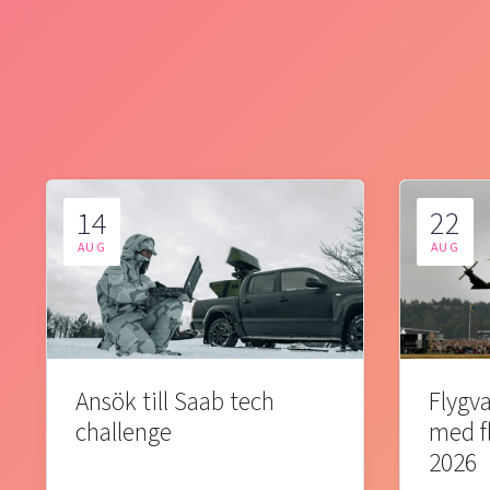
14
22
AUG
AUG
Ansök till Saab tech
Flygva
challenge
med f
2026