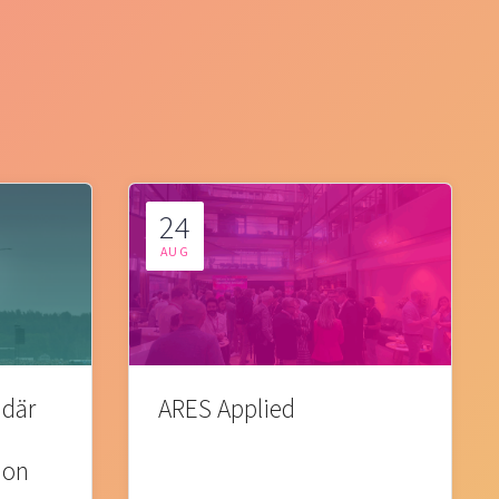
24
AUG
 där
ARES Applied
ion