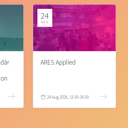
24
AUG
 där
ARES Applied
ion
24 Aug 2026, 13:30-16:30