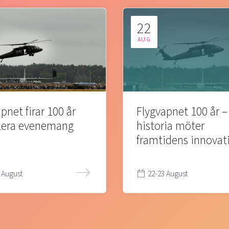
22
AUG
pnet firar 100 år
Flygvapnet 100 år –
lera evenemang
historia möter
framtidens innovat
 August
22-23 August