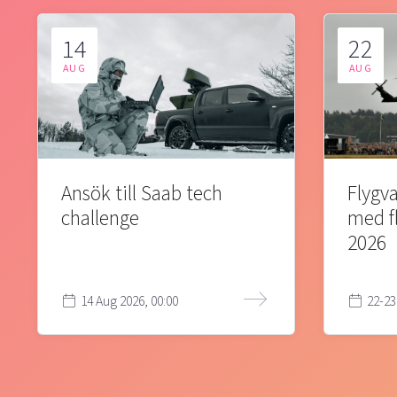
14
22
AUG
AUG
Ansök till Saab tech
Flygva
challenge
med f
2026
14 Aug 2026, 00:00
22-23