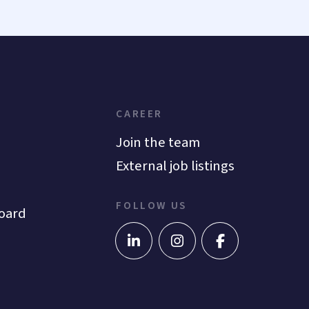
CAREER
Join the team
External job listings
FOLLOW US
oard