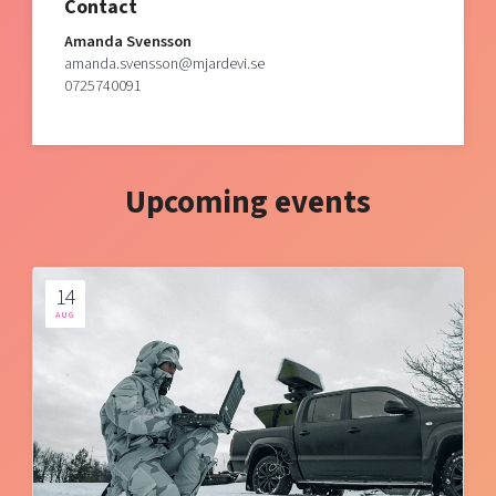
Contact
Amanda Svensson
amanda.svensson@mjardevi.se
0725740091
Upcoming events
14
AUG