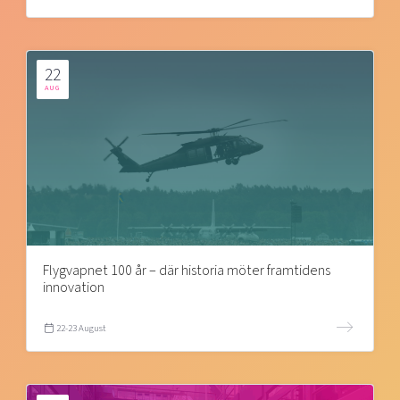
22
AUG
Flygvapnet 100 år – där historia möter framtidens
innovation
22-23 August