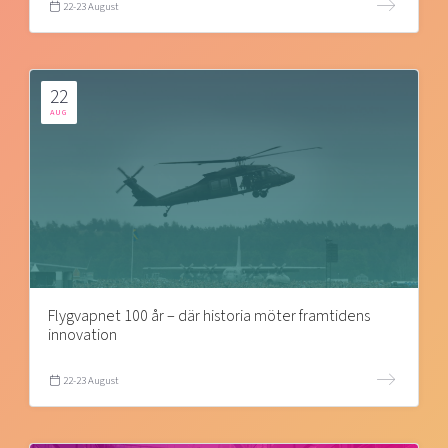
22-23 August
22
AUG
Flygvapnet 100 år – där historia möter framtidens
innovation
22-23 August