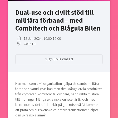
Shaping cities and regions
Our community of companies
Upscaling
Dual-use och civilt stöd till
Projects
Today's lunch in Mjärdevi
Talent & skills
militära förband – med
Publications
Startup & industry collaboration
Bright East
Combitech och Blågula Bilen
Project toolbox
Offers to boost your business
East Sweden Tech Women
18 Jan 2024, 10:00-12:00
Reversed mentorship
GoTo10
Our clusters
Funding opportunities
Sign up is closed
Current offers and activities
Reach out to us
Locations
Kan man som civil organisation hjälpa stridande militära
förband? Naturligtvis kan man det. Många civila produkter,
från krypterad komradio till drönare, har direkta militära
tillämpningar. Många ukrainska enheter är till och med
beroende av det stöd de får på gräsrotsnivå. Vi kommer
att prata om hur svenska volontärorganisationer hjälper
den ukrainska armén.