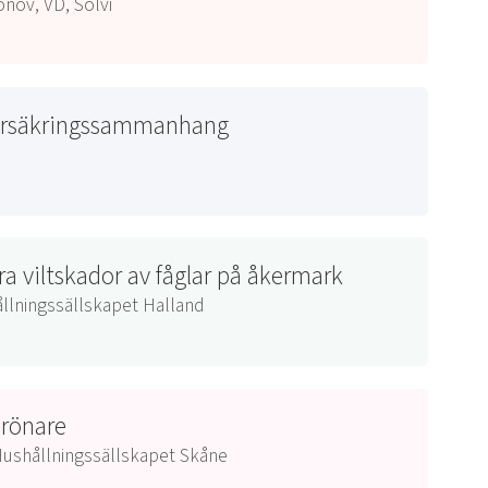
nov, VD, Solvi
försäkringssammanhang
ra viltskador av fåglar på åkermark
ållningssällskapet Halland
drönare
Hushållningssällskapet Skåne