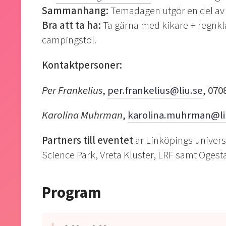
Sammanhang:
Temadagen utgör en del a
Bra att ta ha:
Ta gärna med kikare + regnk
campingstol.
Kontaktpersoner:
Per Frankelius
,
per.frankelius@liu.se
, 070
Karolina Muhrman
,
karolina.muhrman@li
Partners till eventet
är Linköpings univers
Science Park, Vreta Kluster, LRF samt Oges
Program