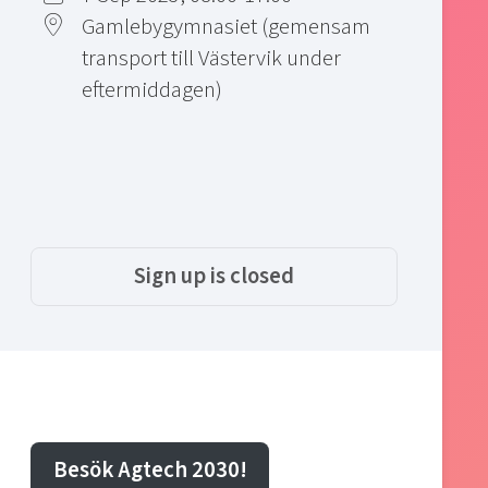
Gamlebygymnasiet (gemensam
transport till Västervik under
eftermiddagen)
Sign up is closed
Besök Agtech 2030!