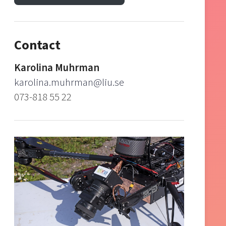
Contact
Karolina Muhrman
karolina.muhrman@liu.se
073-818 55 22