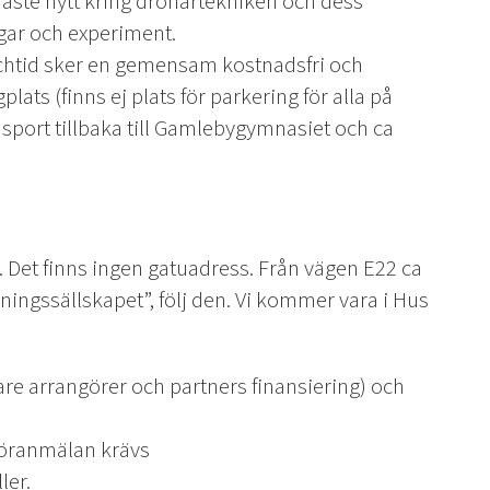
naste nytt kring drönartekniken och dess
gar och experiment.
nchtid sker en gemensam kostnadsfri och
plats (finns ej plats för parkering för alla på
nsport tillbaka till Gamlebygymnasiet och ca
Det finns ingen gatuadress. Från vägen E22 ca
ingssällskapet”, följ den. Vi kommer vara i Hus
re arrangörer och partners finansiering) och
Föranmälan krävs
ler.