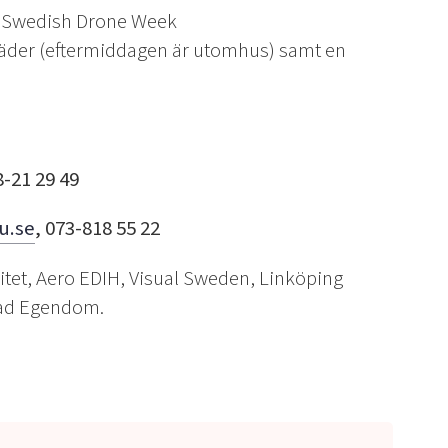
v Swedish Drone Week
läder (eftermiddagen är utomhus) samt en
8-21 29 49
u.se
, 073-818 55 22
itet, Aero EDIH, Visual Sweden, Linköping
tad Egendom.