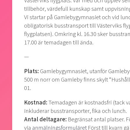
Västerviks flygplats. Var med och upplev se
tillbehör, värdefull kunskap samt uppvisnin
Vi startar på Gamlebygymnasiet och vid lu
obligatorisk busstransport till Västerviks flyg
flygplatsen). Omkring kl. 16.30 sker busstra
17.00 är temadagen till ända.
—
Plats:
Gamlebygymnasiet, utanför Gamleby. 
500 m norr om Gamleby finns skylt “Hushålln
01.
Kostnad:
Temadagen är kostnadsfri (tack va
inkluderar busstransporter, fika och lunch.
Antal deltagare:
Begränsat antal platser. 
via
anmälningsformuläret
Först till kvarn gäl