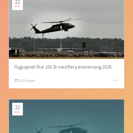
22
AUG
Flygvapnet firar 100 år med flera evenemang 2026
22-23 August
22
AUG