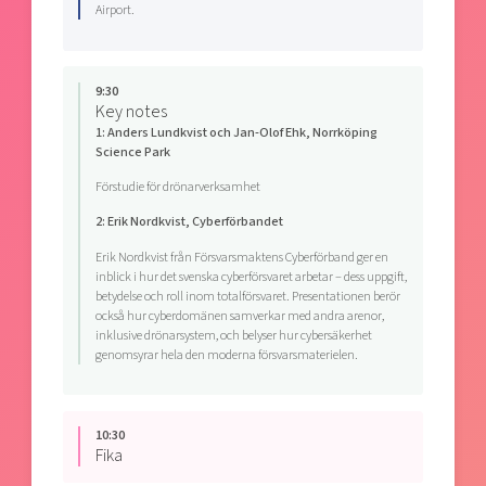
Airport.
9:30
Key notes
1: Anders Lundkvist och Jan-Olof Ehk, Norrköping
Science Park
Förstudie för drönarverksamhet
2: Erik Nordkvist, Cyberförbandet
Erik Nordkvist från Försvarsmaktens Cyberförband ger en
inblick i hur det svenska cyberförsvaret arbetar – dess uppgift,
betydelse och roll inom totalförsvaret. Presentationen berör
också hur cyberdomänen samverkar med andra arenor,
inklusive drönarsystem, och belyser hur cybersäkerhet
genomsyrar hela den moderna försvarsmaterielen.
10:30
Fika