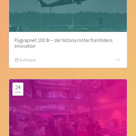
Flygvapnet 100 år – där historia möter framtidens
innovation
22-23 August
24
AUG