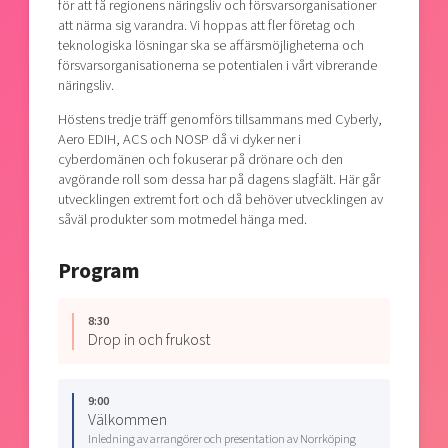
för att få regionens näringsliv och försvarsorganisationer
att närma sig varandra. Vi hoppas att fler företag och
teknologiska lösningar ska se affärsmöjligheterna och
försvarsorganisationerna se potentialen i vårt vibrerande
näringsliv.
Höstens tredje träff genomförs tillsammans med Cyberly,
Aero EDIH, ACS och NOSP då vi dyker ner i
cyberdomänen och fokuserar på drönare och den
avgörande roll som dessa har på dagens slagfält. Här går
utvecklingen extremt fort och då behöver utvecklingen av
såväl produkter som motmedel hänga med.
Program
8:30
Drop in och frukost
9:00
Välkommen
Inledning av arrangörer och presentation av Norrköping