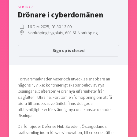
Shaping cities and regions
Our community of companies
Upscaling
SEMINAR
Drönare i cyberdomänen
Projects
Today's lunch in Mjärdevi
Talent & skills
Publications
Startup & industry collaboration
16 Dec 2025, 08:30-13:00
Bright East
Project toolbox
Norrköping flygplats, 603 61 Norrköping
Offers to boost your business
East Sweden Tech Women
Reversed mentorship
Sign up is closed
Our clusters
Funding opportunities
Current offers and activities
Försvarsmarknaden växer och utvecklas snabbare än
Reach out to us
någonsin, vilket kontinuerligt skapar behov av nya
Locations
lösningar allt eftersom vi drar nya erfarenheter från
slagfälten i Ukraina. Förutom en förhoppning om att få
bidra till landets suveränitet, finns det goda
affärsmöjligheter för ständigt nya och kanske oanade
lösningar.
Därför bjuder Defense Hub Sweden, Östergötlands
kraftsamling inom försvarsinnovation, till en serie träffar