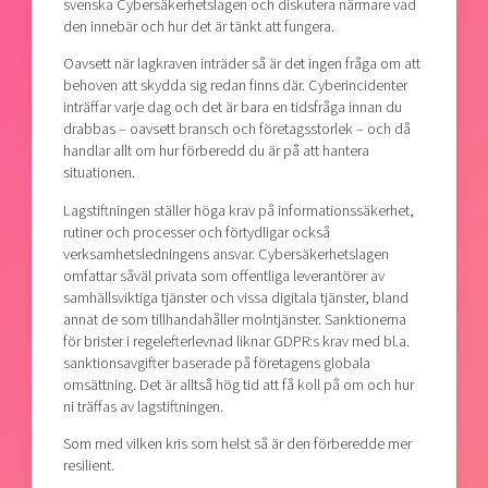
svenska Cybersäkerhetslagen och diskutera närmare vad
den innebär och hur det är tänkt att fungera.
Oavsett när lagkraven inträder så är det ingen fråga om att
behoven att skydda sig redan finns där. Cyberincidenter
inträffar varje dag och det är bara en tidsfråga innan du
drabbas – oavsett bransch och företagsstorlek – och då
handlar allt om hur förberedd du är på att hantera
situationen.
Lagstiftningen ställer höga krav på informationssäkerhet,
rutiner och processer och förtydligar också
verksamhetsledningens ansvar. Cybersäkerhetslagen
omfattar såväl privata som offentliga leverantörer av
samhällsviktiga tjänster och vissa digitala tjänster, bland
annat de som tillhandahåller molntjänster. Sanktionerna
för brister i regelefterlevnad liknar GDPR:s krav med bl.a.
sanktionsavgifter baserade på företagens globala
omsättning. Det är alltså hög tid att få koll på om och hur
ni träffas av lagstiftningen.
Som med vilken kris som helst så är den förberedde mer
resilient.