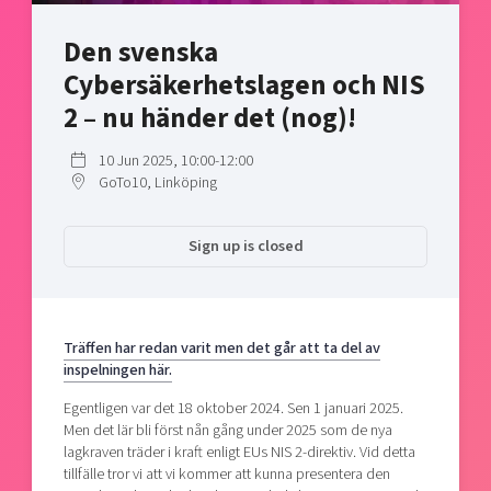
Shaping cities and regions
Our community of companies
Upscaling
Den svenska
Projects
Today's lunch in Mjärdevi
Talent & skills
Cybersäkerhetslagen och NIS
Publications
Startup & industry collaboration
Bright East
2 – nu händer det (nog)!
Project toolbox
Offers to boost your business
East Sweden Tech Women
10 Jun 2025, 10:00-12:00
Reversed mentorship
GoTo10, Linköping
Our clusters
Funding opportunities
Sign up is closed
Current offers and activities
Reach out to us
Locations
Träffen har redan varit men det går att ta del av
inspelningen här.
Egentligen var det 18 oktober 2024. Sen 1 januari 2025.
Men det lär bli först nån gång under 2025 som de nya
lagkraven träder i kraft enligt EUs NIS 2-direktiv. Vid detta
tillfälle tror vi att vi kommer att kunna presentera den