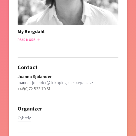
My Bergdahl
READ MORE
Contact
Joanna Sjölander
joanna.sjolander@linkopingsciencepark.se
+46(0)72-533 70 61
Organizer
Cyberly