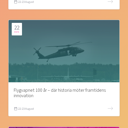
22-23 August
22
AUG
Flygvapnet 100 år – där historia möter framtidens
innovation
22-23 August