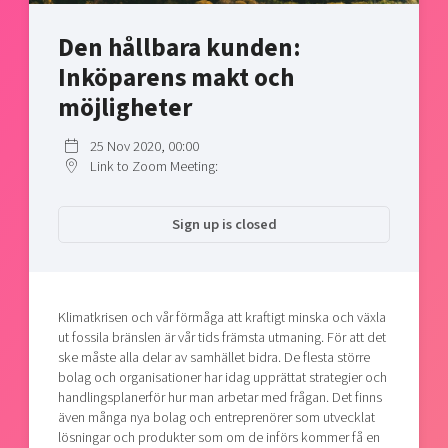
Shaping cities and regions
Our community of companies
Upscaling
Den hållbara kunden:
Projects
Today's lunch in Mjärdevi
Talent & skills
Inköparens makt och
Publications
Startup & industry collaboration
Bright East
möjligheter
Project toolbox
Offers to boost your business
East Sweden Tech Women
25 Nov 2020, 00:00
Reversed mentorship
Link to Zoom Meeting:
Our clusters
Funding opportunities
Sign up is closed
Current offers and activities
Reach out to us
Locations
Klimatkrisen och vår förmåga att kraftigt minska och växla
ut fossila bränslen är vår tids främsta utmaning. För att det
ske måste alla delar av samhället bidra. De flesta större
bolag och organisationer har idag upprättat strategier och
handlingsplanerför hur man arbetar med frågan. Det finns
även många nya bolag och entreprenörer som utvecklat
lösningar och produkter som om de införs kommer få en