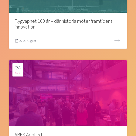
Flygvapnet 100 år – där historia möter framtidens
innovation
22-23 August
24
AUG
ARES Applied