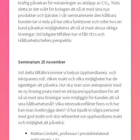
kraftig påverkan för minskningen av utsläpp av CO
. Trots
2
detta är det svårt för bolagen att nå ut med sina nya
produkter och tjänster. I vår seminarieserie den hållbara
kunden tar vi reda på hur olika funktioner och roller hos en
kund påverkar möjligheterna att nå ut med dessa viktiga
lösningar. Vid tidigare tillfällen har vi fått VD:s och
Hållbarhetschefers perspektiv.
Seminarium 25 november
Vid detta tillfälle kommer vi belysa Upphandlarens och
Inköparens roll. Vilken makt och vilka möjligheter har de
egentligen att påverka. Hur ska man som entreprenör med
en ny lösning prata med en inköpare/upphandlare för att
nå ut med sina lösningar som möjliggör för kunden att nå
sina hållbarhetsmål? Vilka intressekonflikter finns och hur
kan man överbrygga dem? Vi har bjudit in några personer
med god insikt och stor erfarenhet om upphandlares makt
och möjlighet att påverka:
Mattias Lindahl, professor i produktrelaterat
miljöarbete, LiU