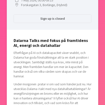
7 May 2026, 00:00-09:15
Shaping cities and regions
Our community of companies
Forskargatan 3, Borlänge, (Hybrid)
Upscaling
Projects
Today's lunch in Mjärdevi
Talent & skills
Publications
Sign up is closed
Startup & industry collaboration
Bright East
Project toolbox
Offers to boost your business
East Sweden Tech Women
Reversed mentorship
Dalarna Talks med fokus på framtidens
Our clusters
AI, energi och datahallar
Funding opportunities
Efterfrågan på AI och datakapacitet växer snabbt, och
Current offers and activities
Dalarna har goda förutsättningar att ta en stark position i
utvecklingen. Samtidigt ställs nya krav, inte minst på
Reach out to us
energi. Men framtiden handlar om mer än kapacitet. Den
Locations
handlar också om vilka värden som skapas och var de
hamnar.
Under morgonen pratar vi om vad som händer just nu. Hur
utvecklas Dalarna i takt med nya datahallsetableringar? Är
energiförsörjningen en broms eller en möjlighet, och hur
kan vi hantera utmaningarna? Vi lyfter också hur AI driver
innovation och tillväxt, och vad som krävs för att