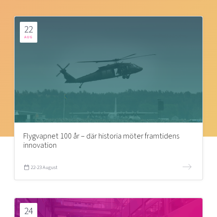
22
AUG
Flygvapnet 100 år – där historia möter framtidens
innovation
22-23 August
24