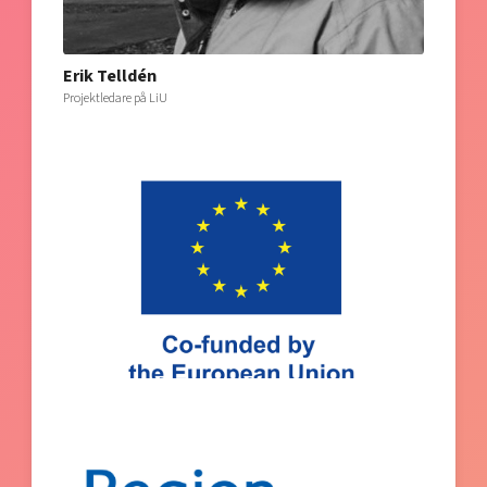
Erik Telldén
Projektledare på LiU