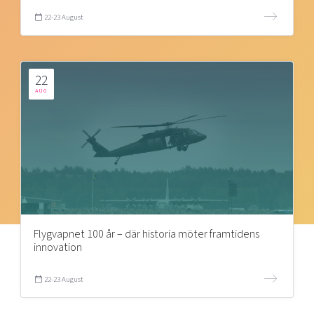
22-23 August
22
AUG
Flygvapnet 100 år – där historia möter framtidens
innovation
22-23 August