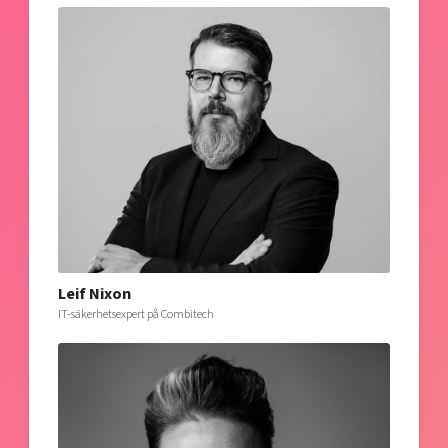
Leif Nixon
IT-säkerhetsexpert på Combitech