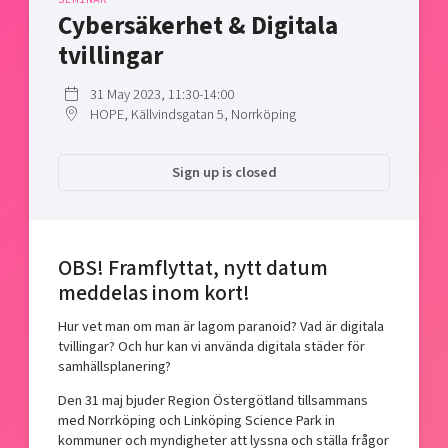
Shaping cities and regions
Our community of companies
Cybersäkerhet & Digitala
Upscaling
Projects
Today's lunch in Mjärdevi
tvillingar
Talent & skills
Publications
Startup & industry collaboration
31 May 2023, 11:30-14:00
Bright East
Project toolbox
Offers to boost your business
HOPE, Källvindsgatan 5, Norrköping
East Sweden Tech Women
Reversed mentorship
Sign up is closed
Our clusters
Funding opportunities
Current offers and activities
OBS! Framflyttat, nytt datum
Reach out to us
meddelas inom kort!
Locations
Hur vet man om man är lagom paranoid? Vad är digitala
tvillingar? Och hur kan vi använda digitala städer för
samhällsplanering?
Den 31 maj bjuder Region Östergötland tillsammans
med Norrköping och Linköping Science Park in
kommuner och myndigheter att lyssna och ställa frågor