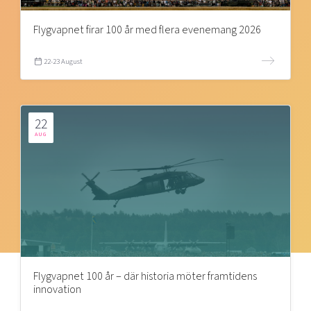
Flygvapnet firar 100 år med flera evenemang 2026
22-23 August
22
AUG
Flygvapnet 100 år – där historia möter framtidens
innovation