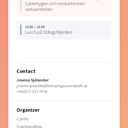
Cyberhygien och medvetenhet i
verksamheten
12:00 — 13:00
Lunch på Stångs Mjärdevi
Contact
Joanna Sjölander
joanna.sjolander@linkopingsciencepark.se
+46(0)72-533 70 61
Organizer
Cyberly
Östgötatrafiken