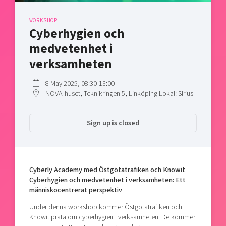
Shaping cities and regions
Our community of companies
Upscaling
WORKSHOP
Projects
Today's lunch in Mjärdevi
Talent & skills
Cyberhygien och
Publications
Startup & industry collaboration
medvetenhet i
Bright East
Project toolbox
Offers to boost your business
verksamheten
East Sweden Tech Women
Reversed mentorship
8 May 2025, 08:30-13:00
NOVA-huset, Teknikringen 5, Linköping Lokal: Sirius
Our clusters
Funding opportunities
Current offers and activities
Sign up is closed
Reach out to us
Locations
Cyberly Academy med Östgötatrafiken och Knowit
Cyberhygien och medvetenhet i verksamheten: Ett
människocentrerat perspektiv
Under denna workshop kommer Östgötatrafiken och
Knowit prata om cyberhygien i verksamheten. De kommer