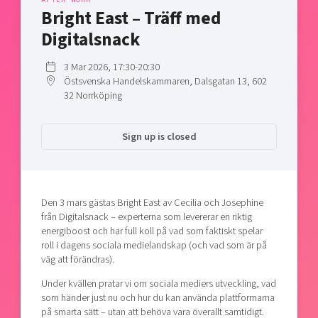
Shaping cities and regions
Our community of companies
Bright East – Träff med
Upscaling
Projects
Today's lunch in Mjärdevi
Digitalsnack
Talent & skills
Publications
Startup & industry collaboration
3 Mar 2026, 17:30-20:30
Bright East
Project toolbox
Offers to boost your business
Östsvenska Handelskammaren, Dalsgatan 13, 602
East Sweden Tech Women
32 Norrköping
Reversed mentorship
Our clusters
Sign up is closed
Funding opportunities
Current offers and activities
Reach out to us
Den 3 mars gästas Bright East av Cecilia och Josephine
Locations
från Digitalsnack – experterna som levererar en riktig
energiboost och har full koll på vad som faktiskt spelar
roll i dagens sociala medielandskap (och vad som är på
väg att förändras).
Under kvällen pratar vi om sociala mediers utveckling, vad
som händer just nu och hur du kan använda plattformarna
på smarta sätt – utan att behöva vara överallt samtidigt.