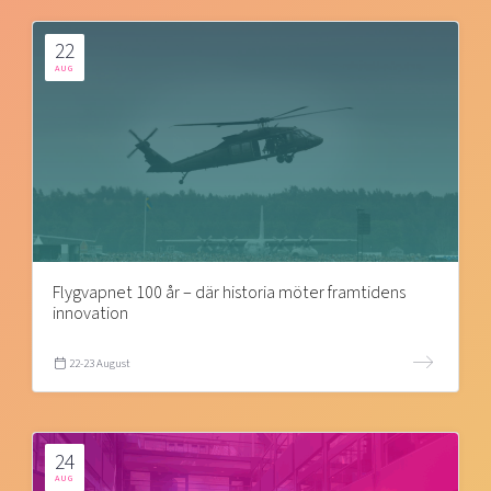
22
AUG
Flygvapnet 100 år – där historia möter framtidens
innovation
22-23 August
24
AUG