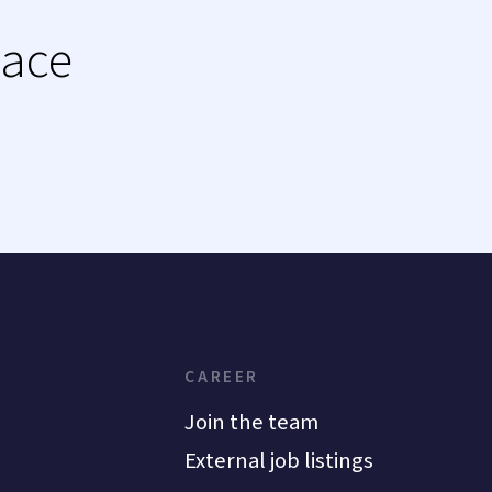
lace
CAREER
Join the team
External job listings