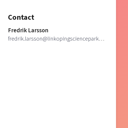
Contact
Fredrik Larsson
fredrik.larsson@linkopingsciencepark.se