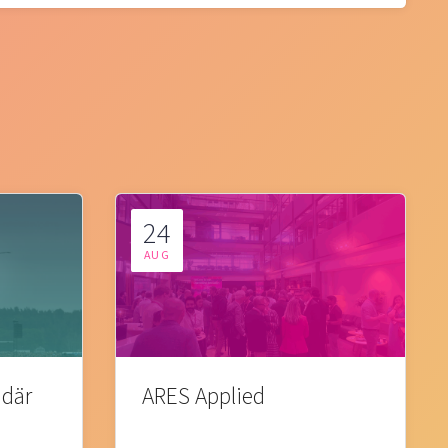
24
AUG
 där
ARES Applied