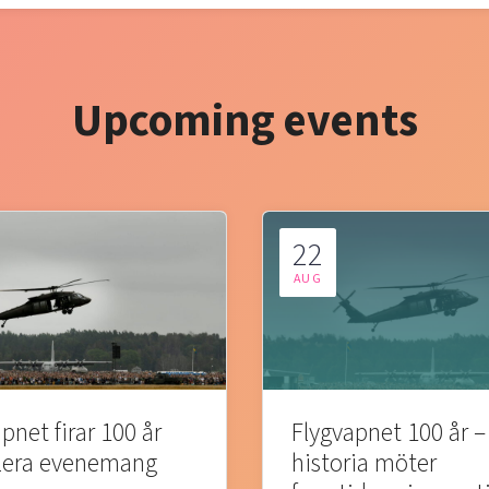
Upcoming events
22
AUG
pnet firar 100 år
Flygvapnet 100 år –
lera evenemang
historia möter