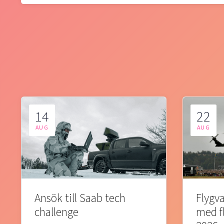
14
22
AUG
AUG
Ansök till Saab tech
Flygva
challenge
med f