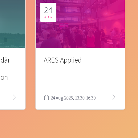
24
AUG
 där
ARES Applied
ion
24 Aug 2026, 13:30-16:30