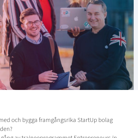
ara med och bygga framgångsrika StartUp bolag
lden?
 omgång av traineeprogrammet Entrepreneurs in