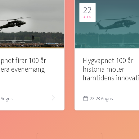
22
AUG
pnet firar 100 år
Flygvapnet 100 år –
lera evenemang
historia möter
framtidens innovat
 August
22-23 August