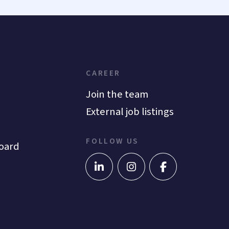
CAREER
Join the team
External job listings
FOLLOW US
oard