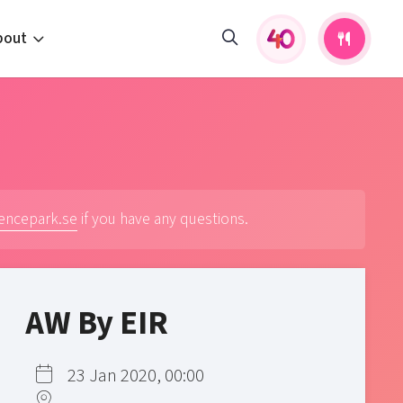
bout
fers and activities
pportunities
 to us
s
iencepark.se
if you have any questions.
AW By EIR
23 Jan 2020, 00:00