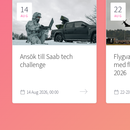
14
22
AUG
AUG
Ansök till Saab tech
Flygva
challenge
med f
2026
14 Aug 2026, 00:00
22-23