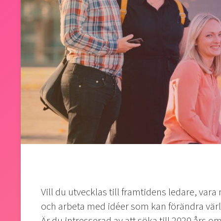
Vill du utvecklas till framtidens ledare, v
och arbeta med idéer som kan förändra vär
Är du intresserad av att söka till 2020 års