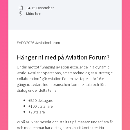
Shaping cities and regions
Our community of companies
Upscaling
14-15 December
Projects
Today's lunch in Mjärdevi
München
Talent & skills
Publications
Startup & industry collaboration
Bright East
Project toolbox
Offers to boost your business
East Sweden Tech Women
#AFO2026 #aviationforum
Reversed mentorship
Our clusters
Funding opportunities
Hänger ni med på Aviation Forum?
Under mottot “Shaping aviation excellence in a dynamic
Current offers and activities
world: Resilient operations, smart technologies & strategic
Reach out to us
collaboration” går Aviation Forum av stapeln för 16.e
gången. Ledare inom branschen kommer tala och föra
Locations
dialog under detta tema.
+950 deltagare
+100 utställare
+70 talare
Vi på ACS har besökt och ställt ut på mässan under flera år
och medlemmar har deltagit och knutit kontakter. Nu