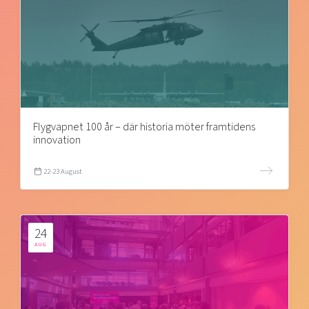
Flygvapnet 100 år – där historia möter framtidens
innovation
22-23 August
24
AUG