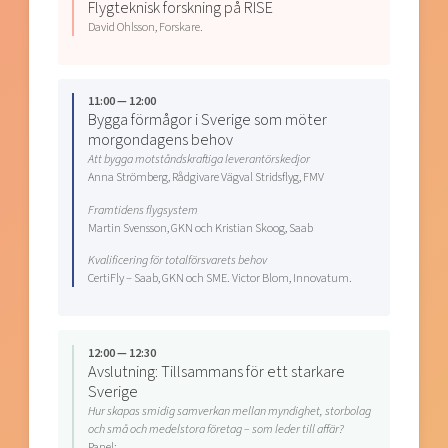
Flygteknisk forskning på RISE
David Ohlsson, Forskare.
11:00 — 12:00
Bygga förmågor i Sverige som möter
morgondagens behov
Att bygga motståndskraftiga leverantörskedjor
Anna Strömberg, Rådgivare Vägval Stridsflyg, FMV
Framtidens flygsystem
Martin Svensson, GKN och Kristian Skoog, Saab
Kvalificering för totalförsvarets behov
CertiFly – Saab, GKN och SME. Victor Blom, Innovatum.
12:00 — 12:30
Avslutning: Tillsammans för ett starkare
Sverige
Hur skapas smidig samverkan mellan myndighet, storbolag
och små och medelstora företag – som leder till affär?
Panel: