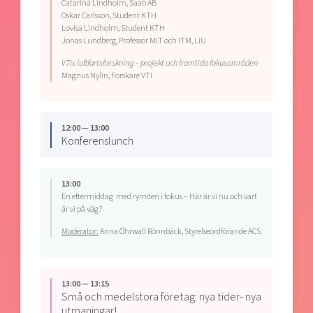
Catarina Lindholm, Saab AB
Oskar Carlsson, Student KTH
Lovisa Lindholm, Student KTH
Jonas Lundberg, Professor MIT och ITM, LiU
VTIs luftfartsforskning – projekt och framtida fokusområden
Magnus Nylin, Forskare VTI
12:00 — 13:00
Konferenslunch
13:00
En eftermiddag med rymden i fokus – Här är vi nu och vart
är vi på väg?
Moderator:
Anna Öhrwall Rönnbäck, Styrelseordförande ACS
13:00 — 13:15
Små och medelstora företag: nya tider- nya
utmaningar!