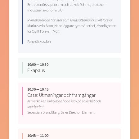
Entreprenörskapsforum och Jakob Rehme, professor
industriell ekonomi LiU
Rymdbaserade tjänster som förutsättning för civilt försvar
Markus Adolfsson, Handläggare rymdsäkerhet, Myndigheten
för Civilt Försvar (MCF)
Paneldiskussion
10:00 — 10:30
Fikapaus
10:30 — 10:45
Case: Utmaningar och framgångar
Att verka i en miljö med höga krav på säkerhet och
spårbarhet
Sebastian Brandtberg, Sales Director, Element
10:45 — 11:00