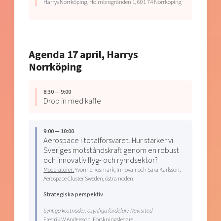
Harrys Norrköping
, Holmbrogränden 1, 601 74 Norrköping
Agenda 17 april, Harrys
Norrköping
8:30 — 9:00
Drop in med kaffe
9:00 — 10:00
Aerospace i totalförsvaret. Hur stärker vi
Sveriges motståndskraft genom en robust
och innovativ flyg- och rymdsektor?
Moderatorer:
Yvonne Rosmark, Innovair och Sara Karlsson,
Aerospace Cluster Sweden, östra noden.
Strategiska perspektiv
Synliga kostnader, osynliga fördelar? Revisited
Fredrik W Andersson, Forskningsledare