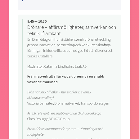
9:45 — 10:30
Drönare – affärsmöjligheter, samverkan och
teknik i framkant
En förmiddag om hur vi stärker svensk drönarutveckling
genom innovation, partnerskap och konkurrenskraftiga
lösningar. Inklusive fikapaus med god tid att nätverka och
besöka utställare.
Moderator:
Catarina Lindholm, Saab AB
Från nätverk till affär – positionering i en snabb
växande marknad
Från nätverk till affär – hur stärker vi svensk
drönarutveckling?
Victoria Barrsäter, Drönarnätverket, Transportföretagen
Att bli relevant i en snabbväxande UAV-värdekedja
Claes Drougge, VD ACC Group
Framtidens obemannade system – utmaningar och
möjligheter