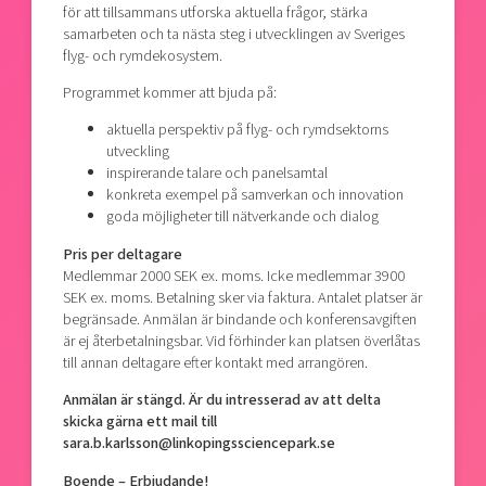
för att tillsammans utforska aktuella frågor, stärka
samarbeten och ta nästa steg i utvecklingen av Sveriges
flyg- och rymdekosystem.
Programmet kommer att bjuda på:
aktuella perspektiv på flyg- och rymdsektorns
utveckling
inspirerande talare och panelsamtal
konkreta exempel på samverkan och innovation
goda möjligheter till nätverkande och dialog
Pris per deltagare
Medlemmar 2000 SEK ex. moms. Icke medlemmar 3900
SEK ex. moms. Betalning sker via faktura. Antalet platser är
begränsade. Anmälan är bindande och konferensavgiften
är ej återbetalningsbar. Vid förhinder kan platsen överlåtas
till annan deltagare efter kontakt med arrangören.
Anmälan är stängd. Är du intresserad av att delta
skicka gärna ett mail till
sara.b.karlsson@linkopingssciencepark.se
Boende – Erbjudande!