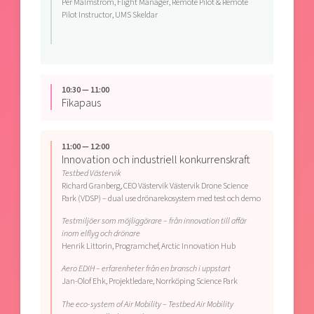
Per Malmström, Flight Manager, Remote Pilot & Remote
Pilot Instructor, UMS Skeldar
10:30 — 11:00
Fikapaus
11:00 — 12:00
Innovation och industriell konkurrenskraft
Testbed Västervik
Richard Granberg, CEO Västervik Västervik Drone Science
Park (VDSP) – dual use drönarekosystem med test och demo
Testmiljöer som möjliggörare – från innovation till affär
inom elflyg och drönare
Henrik Littorin, Programchef, Arctic Innovation Hub
Aero EDIH – erfarenheter från en bransch i uppstart
Jan-Olof Ehk, Projektledare, Norrköping Science Park
The eco-system of Air Mobility – Testbed Air Mobility