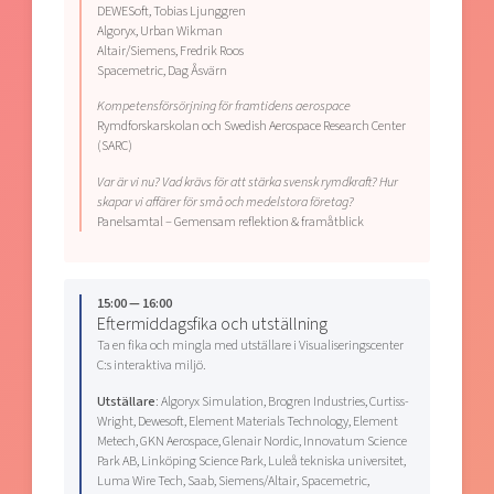
DEWESoft, Tobias Ljunggren
Algoryx, Urban Wikman
Altair/Siemens, Fredrik Roos
Spacemetric, Dag Åsvärn
Kompetensförsörjning för framtidens aerospace
Rymdforskarskolan och Swedish Aerospace Research Center
(SARC)
Var är vi nu? Vad krävs för att stärka svensk rymdkraft? Hur
skapar vi affärer för små och medelstora företag?
Panelsamtal – Gemensam reflektion & framåtblick
15:00 — 16:00
Eftermiddagsfika och utställning
Ta en fika och mingla med utställare i Visualiseringscenter
C:s interaktiva miljö.
Utställare
: Algoryx Simulation, Brogren Industries, Curtiss-
Wright, Dewesoft, Element Materials Technology, Element
Metech, GKN Aerospace, Glenair Nordic, Innovatum Science
Park AB, Linköping Science Park, Luleå tekniska universitet,
Luma Wire Tech, Saab, Siemens/Altair, Spacemetric,