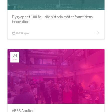
Flygvapnet 100 år – där historia möter framtidens
innovation
22-23 August
24
AUG
ARES Applied