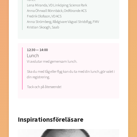
Lena Miranda, VD Linköping Science Park
Anna Öhrwall Rönnbäck, Ordförande ACS
Fredrik Olofsson, VD ACS
Anna Strömberg, Rådgivare Vägval Stridsflyg, FMV
Kristian Skoogh, Saab
12:30 — 14:00
Lunch
Vi avslutar med gemensam lunch.
Ska du med tåg eller flyg kan du ta med din lunch, gör valet i
din registrering.
Tack och på återseende!
Inspirationsföreläsare