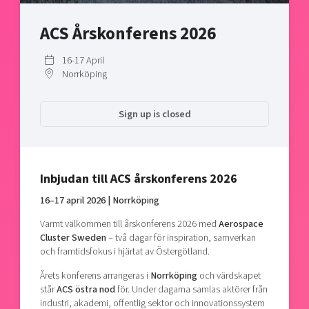
Shaping cities and regions
Our community of companies
Upscaling
ACS Årskonferens 2026
Projects
Today's lunch in Mjärdevi
Talent & skills
Publications
Startup & industry collaboration
16-17 April
Bright East
Project toolbox
Norrköping
Offers to boost your business
East Sweden Tech Women
Reversed mentorship
Sign up is closed
Our clusters
Funding opportunities
Current offers and activities
Inbjudan till ACS årskonferens 2026
Reach out to us
16–17 april 2026 | Norrköping
Locations
Varmt välkommen till årskonferens 2026 med
Aerospace
Cluster Sweden
– två dagar för inspiration, samverkan
och framtidsfokus i hjärtat av Östergötland.
Årets konferens arrangeras i
Norrköping
och värdskapet
står
ACS östra nod
för. Under dagarna samlas aktörer från
industri, akademi, offentlig sektor och innovationssystem