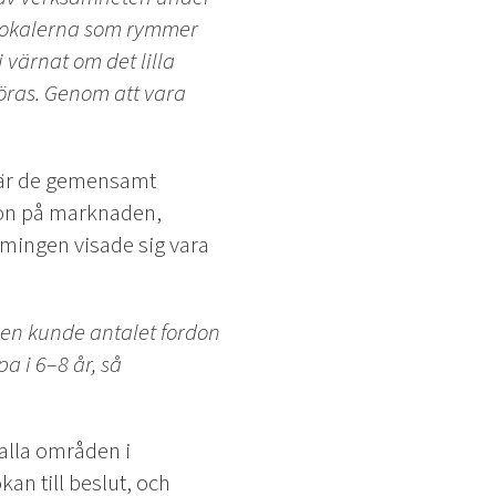
okalerna som rymmer
värnat om det lilla
 höras. Genom att vara
 när de gemensamt
tion på marknaden,
imingen visade sig vara
men kunde antalet fordon
a i 6–8 år, så
 alla områden i
an till beslut, och