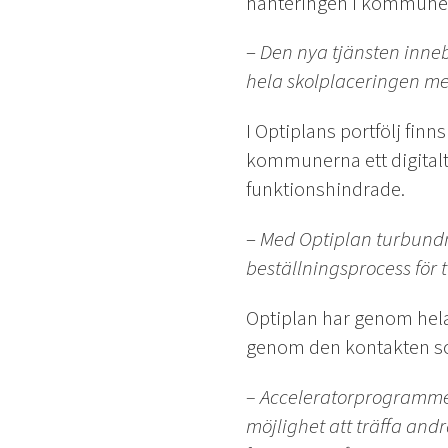
hanteringen i kommunen 
–
Den nya tjänsten inneba
hela skolplaceringen med
I Optiplans portfölj finn
kommunerna ett digitalt 
funktionshindrade.
–
Med Optiplan turbundna 
beställningsprocess för 
Optiplan har genom hela 
genom den kontakten so
– Acceleratorprogrammet 
möjlighet att träffa and