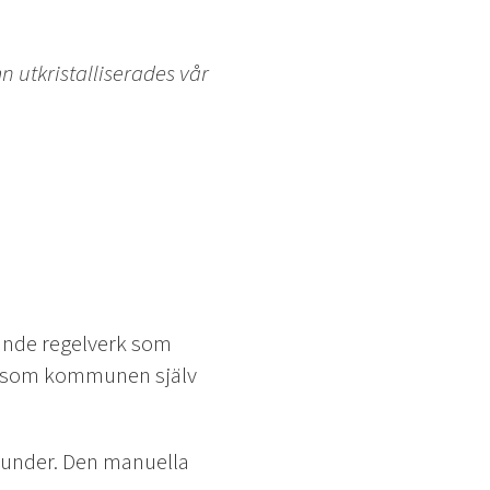
 utkristalliserades vår
ande regelverk som
et som kommunen själv
a kunder. Den manuella