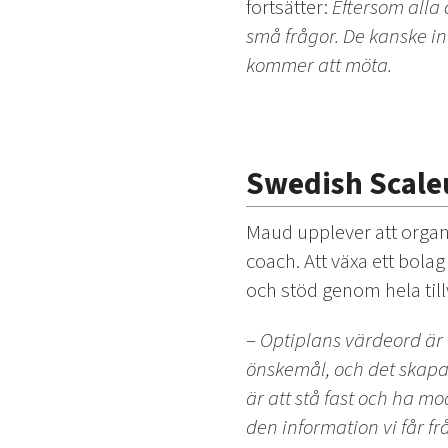
fortsätter:
Eftersom alla 
små frågor. De kanske i
kommer att möta.
Swedish Scaleu
Maud upplever att organ
coach. Att växa ett bol
och stöd genom hela til
–
Optiplans värdeord är t
önskemål, och det skapar 
är att stå fast och ha mo
den information vi får f