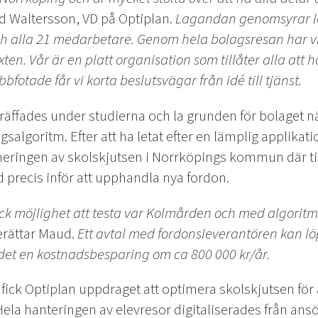
ud Waltersson, VD på Optiplan.
Lagandan genomsyrar l
h alla 21 medarbetare. Genom hela bolagsresan har vi 
äxten. Vår är en platt organisation som tillåter alla att
bfotade får vi korta beslutsvägar från idé till tjänst.
träffades under studierna och la grunden för bolaget
salgoritm. Efter att ha letat efter en lämplig applika
timeringen av skolskjutsen i Norrköpings kommun där t
precis inför att upphandla nya fordon.
fick möjlighet att testa var Kolmården och med algorit
erättar Maud.
Ett avtal med fordonsleverantören kan löp
et en kostnadsbesparing om ca 800 000 kr/år.
t fick Optiplan uppdraget att optimera skolskjutsen för
a hanteringen av elevresor digitaliserades från ansök