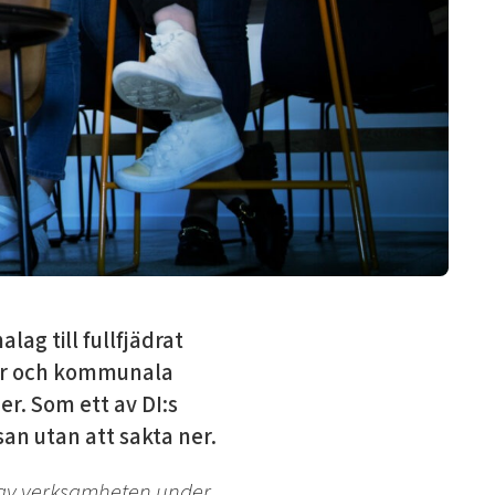
ag till fullfjädrat
esor och kommunala
r. Som ett av DI:s
san utan att sakta ner.
ar av verksamheten under