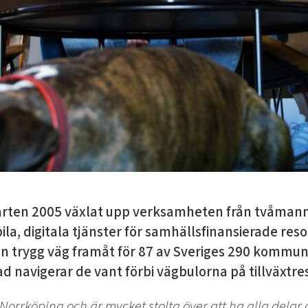
rten 2005 växlat upp verksamheten från tvåmannal
ila, digitala tjänster för samhällsfinansierade r
en trygg väg framåt för 87 av Sveriges 290 kommune
rad navigerar de vant förbi vägbulorna på tillväxtre
i Norrköping och är mycket stolta över att ha alla del