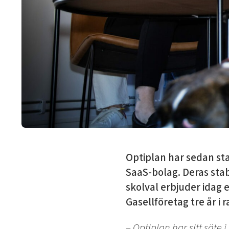
Optiplan har sedan sta
SaaS-bolag. Deras stab
skolval erbjuder idag 
Gasellföretag tre år i 
–
Optiplan har sitt säte 