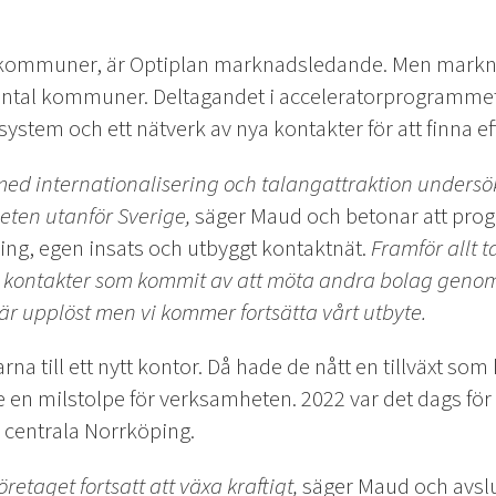
 kommuner, är Optiplan marknadsledande. Men markn
 antal kommuner. Deltagandet i acceleratorprogrammet 
system och ett nätverk av nya kontakter för att finna ef
 med internationalisering och talangattraktion undersök
ten utanför Sverige,
säger Maud och betonar att prog
ng, egen insats och utbyggt kontaktnät.
Framför allt 
a kontakter som kommit av att möta andra bolag geno
r upplöst men vi kommer fortsätta vårt utbyte.
rna till ett nytt kontor. Då hade de nått en tillväxt som
 en milstolpe för verksamheten. 2022 var det dags för n
i centrala Norrköping.
retaget fortsatt att växa kraftigt,
säger Maud och avslu