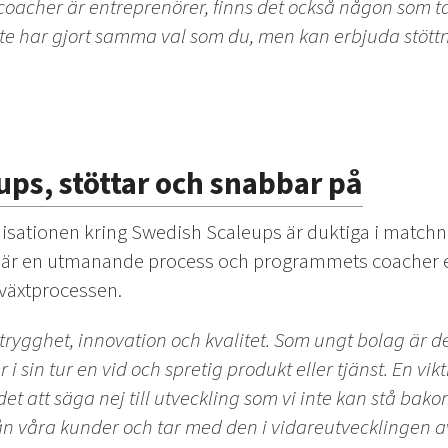
coacher är entreprenörer, finns det också någon som ta
nte har gjort samma val som du, men kan erbjuda stött
ps, stöttar och snabbar på
isationen kring Swedish Scaleups är duktiga i matchn
ag är en utmanande process och programmets coacher e
lväxtprocessen.
rygghet, innovation och kvalitet. Som ungt bolag är det l
i sin tur en vid och spretig produkt eller tjänst. En vi
det att säga nej till utveckling som vi inte kan stå bakom
rån våra kunder och tar med den i vidareutvecklingen a