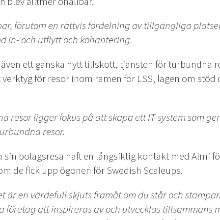
blev alltmer ohållbar.
r, förutom en rättvis fördelning av tillgängliga platse
 in- och utflytt och köhantering.
s även ett ganska nytt tillskott, tjänsten för turbundna 
verktyg för resor inom ramen för LSS, lagen om stöd o
resor ligger fokus på att skapa ett IT-system som ger 
turbundna resor.
sin bolagsresa haft en långsiktig kontakt med Almi fö
m de fick upp ögonen för Swedish Scaleups.
är en värdefull skjuts framåt om du står och stampar.
ra företag att inspireras av och utvecklas tillsammans