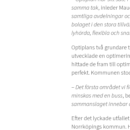
samma tak
, inleder Ma
samtliga avdelningar oc
bolaget i den stora tillv
lyhörda, flexibla och snab
Optiplans två grundare 
utvecklade en optimering
hittade de fram till op
perfekt. Kommunen stod 
–
Det första området vi 
minskas med en buss
, b
sammanslaget innebar d
Efter det lyckade utfalle
Norrköpings kommun. Hel