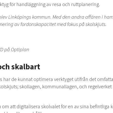
rktyg för handläggning av resa och ruttplanering.
blev Linköpings kommun. Med den andra affären i hamn
ering av fordonskapacitet med fokus på skolskjuts.
VD på Optiplan
och skalbart
har de kunnat optimera verktyget utifrån det omfatt
skolskjuts; skollagen, kommunallagen, och regelverk
 om att digitalisera skolvalet för en av sina befintlig