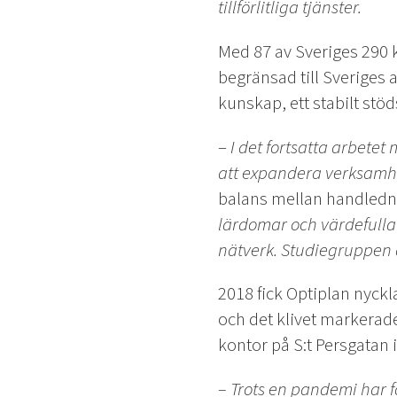
tillförlitliga tjänster.
Med 87 av Sveriges 290
begränsad till Sveriges
kunskap, ett stabilt stöd
–
I det fortsatta arbetet
att expandera verksamhe
balans mellan handledni
lärdomar och värdefull
nätverk. Studiegruppen ä
2018 fick Optiplan nyckla
och det klivet markerade
kontor på S:t Persgatan 
– Trots en pandemi har fö