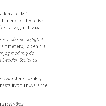
aden är också
har erbjudit teoretisk
fektiva vägar att växa.
er vi på sikt möjlighet
rammet erbjudit en bra
tar jag med mig de
m Swedish Scaleups
 krävde större lokaler,
ästa flytt till nuvarande
tar:
Vi växer