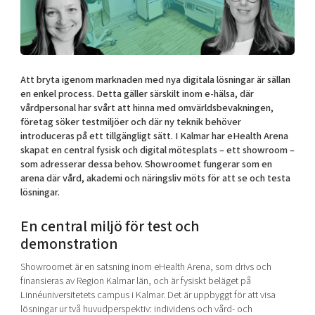
Shaping cities and regions
Our community of companies
Upscaling
Projects
Today's lunch in Mjärdevi
Talent & skills
Publications
Startup & industry collaboration
Bright East
Project toolbox
Offers to boost your business
Att bryta igenom marknaden med nya digitala lösningar är sällan
East Sweden Tech Women
en enkel process. Detta gäller särskilt inom e-hälsa, där
vårdpersonal har svårt att hinna med omvärldsbevakningen,
Reversed mentorship
företag söker testmiljöer och där ny teknik behöver
Our clusters
Funding opportunities
introduceras på ett tillgängligt sätt. I Kalmar har eHealth Arena
skapat en central fysisk och digital mötesplats – ett showroom –
som adresserar dessa behov. Showroomet fungerar som en
Current offers and activities
arena där vård, akademi och näringsliv möts för att se och testa
Reach out to us
lösningar.
Locations
En central miljö för test och
demonstration
Showroomet är en satsning inom eHealth Arena, som drivs och
finansieras av Region Kalmar län, och är fysiskt beläget på
Linnéuniversitetets campus i Kalmar. Det är uppbyggt för att visa
lösningar ur två huvudperspektiv: individens och vård- och