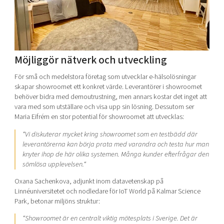
Möjliggör nätverk och utveckling
För små och medelstora företag som utvecklar e-hälsolösningar
skapar showroomet ett konkret värde. Leverantörer i showroomet
behöver bidra med demoutrustning, men annars kostar det inget att
vara med som utställare och visa upp sin lösning. Dessutom ser
Maria Eifrém en stor potential för showroomet att utvecklas:
“
Vi diskuterar mycket kring showroomet som en testbädd där
leverantörerna kan börja prata med varandra och testa hur man
knyter ihop de här olika systemen. Många kunder efterfrågar den
sömlösa upplevelsen.
“
Oxana Sachenkova, adjunkt inom datavetenskap på
Linnéuniversitetet och nodledare för IoT World på Kalmar Science
Park, betonar miljöns struktur:
“
Showroomet är en centralt viktig mötesplats i Sverige. Det är