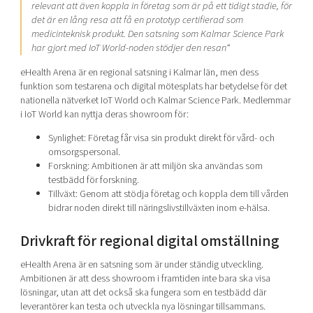
relevant att även koppla in företag som är på ett tidigt stadie, för
det är en lång resa att få en prototyp certifierad som
medicinteknisk produkt. Den satsning som Kalmar Science Park
har gjort med IoT World-noden stödjer den resan
“
eHealth Arena är en regional satsning i Kalmar län, men dess
funktion som testarena och digital mötesplats har betydelse för det
nationella nätverket IoT World och Kalmar Science Park. Medlemmar
i IoT World kan nyttja deras showroom för:
Synlighet: Företag får visa sin produkt direkt för vård- och
omsorgspersonal.
Forskning: Ambitionen är att miljön ska användas som
testbädd för forskning.
Tillväxt: Genom att stödja företag och koppla dem till vården
bidrar noden direkt till näringslivstillväxten inom e-hälsa.
Drivkraft för regional digital omställning
eHealth Arena är en satsning som är under ständig utveckling.
Ambitionen är att dess showroom i framtiden inte bara ska visa
lösningar, utan att det också ska fungera som en testbädd där
leverantörer kan testa och utveckla nya lösningar tillsammans.