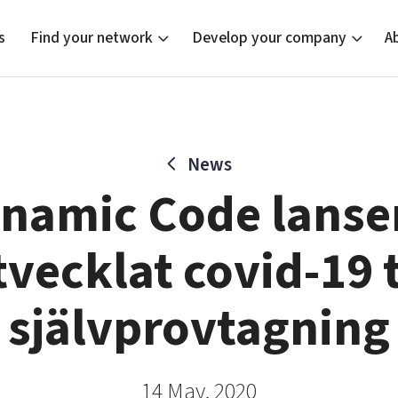
s
Find your network
Develop your company
A
News
new
Bright East
Tech startups
Our clusters
Current of
Funding o
Reach out
namic Code lanse
East Sweden Tech Women
Upscaling
Location
Reversed mentorship
Talent & skills
vecklat covid-19 t
Startup & industry collaboration
Offers to boost your business
självprovtagning
14 May, 2020