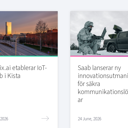
x.ai etablerar IoT-
Saab lanserar ny
b i Kista
innovationsutman
för säkra
kommunikationslö
ar
 2026
24 June, 2026