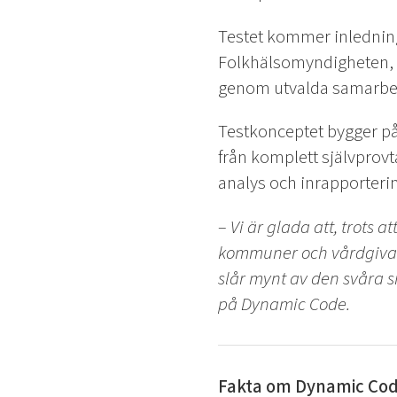
Testet kommer inledning
Folkhälsomyndigheten, til
genom utvalda samarbets
Testkonceptet bygger på
från komplett självprovta
analys och inrapportering
– Vi är glada att, trots 
kommuner och vårdgivare 
slår mynt av den svåra s
på Dynamic Code.
Fakta om Dynamic Co