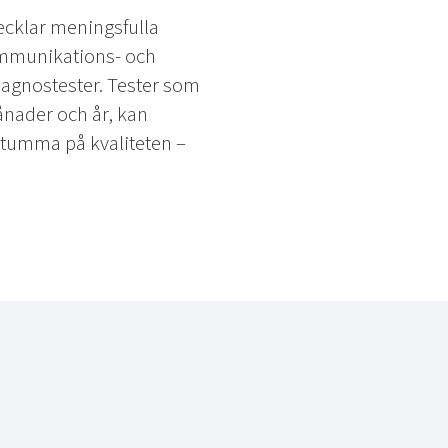
vecklar meningsfulla
kommunikations- och
iagnostester. Tester som
ånader och år, kan
t tumma på kvaliteten –