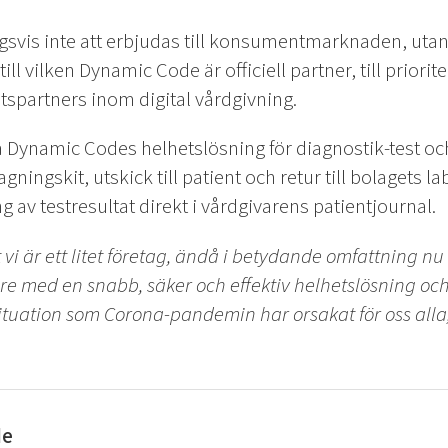
svis inte att erbjudas till konsumentmarknaden, uta
l vilken Dynamic Code är officiell partner, till priori
partners inom digital vårdgivning.
 Dynamic Codes helhetslösning för diagnostik-test och
gningskit, utskick till patient och retur till bolagets l
 av testresultat direkt i vårdgivarens patientjournal.
att vi är ett litet företag, ändå i betydande omfattning 
med en snabb, säker och effektiv helhetslösning och de
ituation som Corona-pandemin har orsakat för oss alla
de