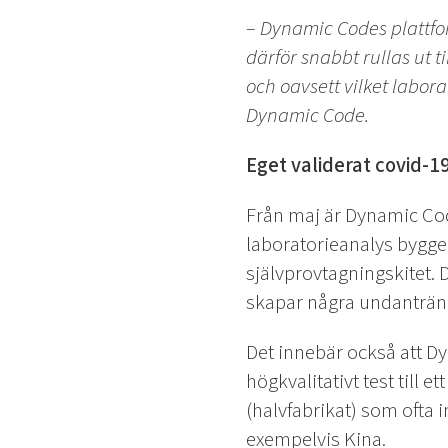
– Dynamic Codes plattfor
därför snabbt rullas ut 
och oavsett vilket labo
Dynamic Code.
Eget validerat covid-19
Från maj är Dynamic Cod
laboratorieanalys bygge
självprovtagningskitet. 
skapar några undanträng
Det innebär också att Dy
högkvalitativt test till
(halvfabrikat) som ofta 
exempelvis Kina.