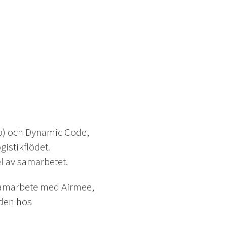
ab) och Dynamic Code,
istikflödet.
l av samarbetet.
 samarbete med Airmee,
aden hos