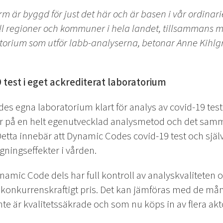
m är byggd för just det här och är basen i vår ordina
till regioner och kommuner i hela landet, tillsammans
ratorium som utför labb-analyserna, betonar Anne Kihl
 test i eget ackrediterat laboratorium
es egna laboratorium klart för analys av covid-19 tes
r på en helt egenutvecklad analysmetod och det samma
Detta innebär att Dynamic Codes covid-19 test och själ
ningseffekter i vården.
namic Code dels har full kontroll av analyskvaliteten o
 ett konkurrenskraftigt pris. Det kan jämföras med de må
inte är kvalitetssäkrade och som nu köps in av flera ak