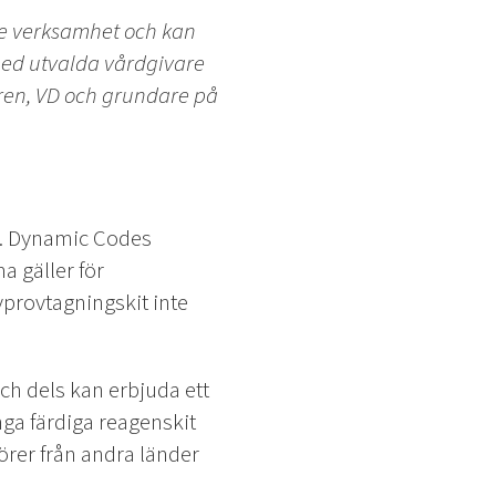
rie verksamhet och kan
 med utvalda vårdgivare
gren, VD och grundare på
t. Dynamic Codes
 gäller för
vprovtagningskit inte
ch dels kan erbjuda ett
nga färdiga reagenskit
törer från andra länder