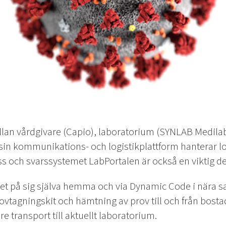
llan vårdgivare (Capio), laboratorium (SYNLAB Medil
n kommunikations- och logistikplattform hanterar log
s och svarssystemet LabPortalen är också en viktig de
et på sig själva hemma och via Dynamic Code i nära
ovtagningskit och hämtning av prov till och från bost
e transport till aktuellt laboratorium.