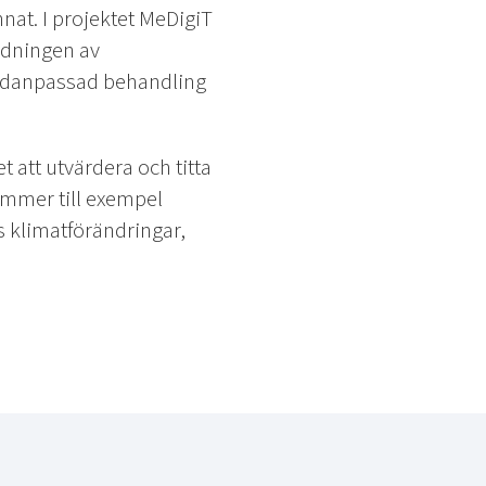
nat. I projektet MeDigiT
ndningen av
ividanpassad behandling
t att utvärdera och titta
ommer till exempel
 klimatförändringar,