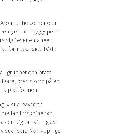
Around the corner och
 äventyrs- och byggspelet
era sig i evenemanget
 plattform skapade både
tå i grupper och prata
ligare, precis som på en
tala plattformen.
ag. Visual Sweden
et mellan forskning och
s en digital tvilling av
 visualisera Norrköpings