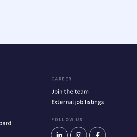
CAREER
Join the team
External job listings
FOLLOW US
oard