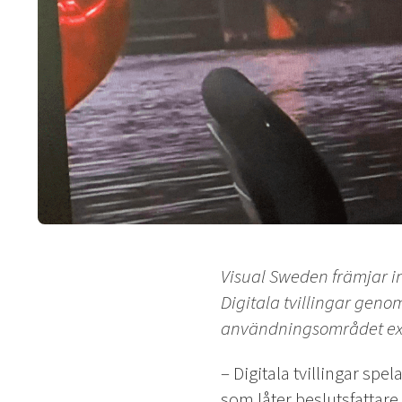
Visual Sweden främjar in
Digitala tvillingar geno
användningsområdet expan
– Digitala tvillingar sp
som låter beslutsfattare