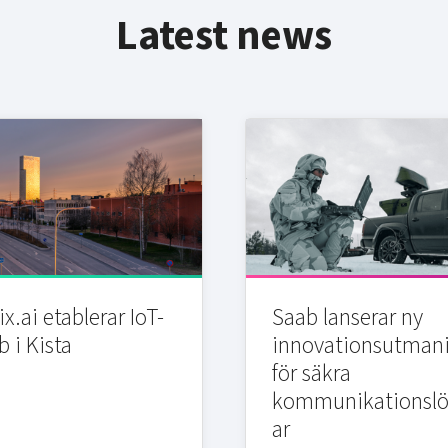
Latest news
x.ai etablerar IoT-
Saab lanserar ny
b i Kista
innovationsutman
för säkra
kommunikationslö
ar