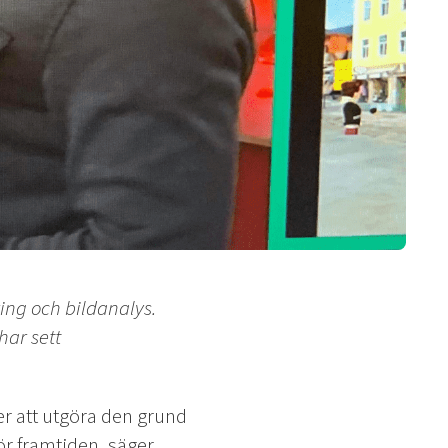
ing och bildanalys.
har sett
er att utgöra den grund
ör framtiden, säger