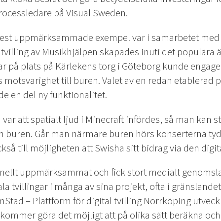
processledare på Visual Sweden.
mest uppmärksammade exempel var i samarbetet med 
l tvilling av Musikhjälpen skapades inuti det populära
var på plats på Kärlekens torg i Göteborg kunde engag
 motsvarighet till buren. Valet av en redan etablerad
de en del ny funktionalitet.
ar att spatialt ljud i Minecraft infördes, så man kan s
ån buren. Går man närmare buren hörs konserterna tyd
ckså till möjligheten att Swisha sitt bidrag via den digi
ionellt uppmärksammat och fick stort medialt genomsl
la tvillingar i många av sina projekt, ofta i gränsland
mStad – Plattform för digital tvilling Norrköping utveckla
kommer göra det möjligt att på olika sätt beräkna och