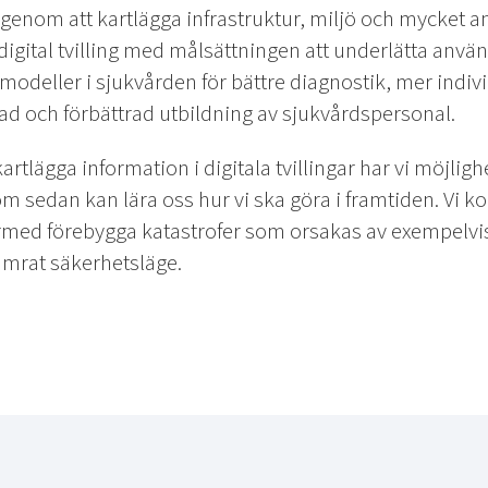
 genom att kartlägga infrastruktur, miljö och mycket an
igital tvilling med målsättningen att underlätta anvä
a modeller i sjukvården för bättre diagnostik, mer ind
ad och förbättrad utbildning av sjukvårdspersonal.
tlägga information i digitala tvillingar har vi möjlighe
m sedan kan lära oss hur vi ska göra i framtiden. Vi k
med förebygga katastrofer som orsakas av exempelvis
sämrat säkerhetsläge.