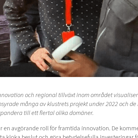
novation och regional tillväxt inom området visualiser
msyrade många av klustrets projekt under 2022 och de 
dera till ett flertal olika domäner.
elar en avgörande roll för framtida innovation. De komm
 ta kloka beslut och göra betydelsefulla investeringar f