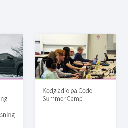
Kodglädje på Code
ing
Summer Camp
sning