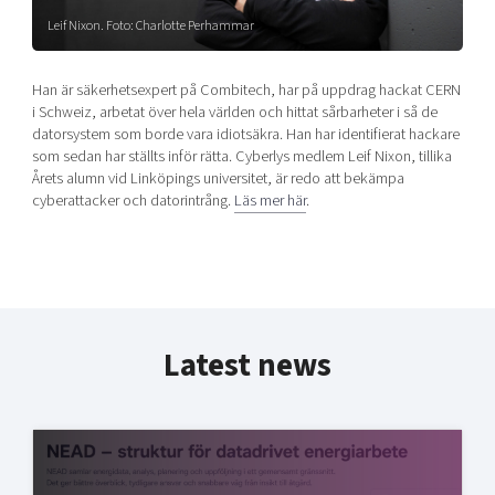
Shaping cities and regions
Our community of companies
Upscaling
Leif Nixon. Foto: Charlotte Perhammar
Projects
Today's lunch in Mjärdevi
Talent & skills
Publications
Han är säkerhetsexpert på Combitech, har på uppdrag hackat CERN
Startup & industry collaboration
Bright East
i Schweiz, arbetat över hela världen och hittat sårbarheter i så de
Project toolbox
Offers to boost your business
datorsystem som borde vara idiotsäkra. Han har identifierat hackare
East Sweden Tech Women
som sedan har ställts inför rätta. Cyberlys medlem Leif Nixon, tillika
Reversed mentorship
Årets alumn vid Linköpings universitet, är redo att bekämpa
cyberattacker och datorintrång.
Läs mer här
.
Our clusters
Funding opportunities
Current offers and activities
Reach out to us
Locations
Latest news