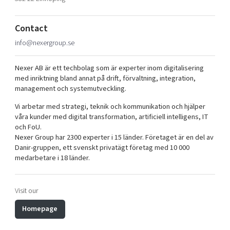
Shaping cities and regions
Our community of companies
Upscaling
Projects
Today's lunch in Mjärdevi
Talent & skills
Contact
Publications
Startup & industry collaboration
info@nexergroup.se
Bright East
Project toolbox
Offers to boost your business
East Sweden Tech Women
Nexer AB är ett techbolag som är experter inom digitalisering
med inriktning bland annat på drift, förvaltning, integration,
Reversed mentorship
management och systemutveckling.
Our clusters
Funding opportunities
Vi arbetar med strategi, teknik och kommunikation och hjälper
våra kunder med digital transformation, artificiell intelligens, IT
Current offers and activities
och FoU.
Nexer Group har 2300 experter i 15 länder. Företaget är en del av
Reach out to us
Danir-gruppen, ett svenskt privatägt företag med 10 000
Locations
medarbetare i 18 länder.
Visit our
Homepage