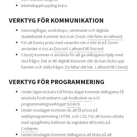
Shaping cities and regions
Our community of companies
Internetuppkoppling krävs
Upscaling
Projects
Today's lunch in Mjärdevi
Talent & skills
VERKTYG FÖR KOMMUNIKATION
Publications
Startup & industry collaboration
Bright East
Genomgångar, workshops, seminarier och digitala
Project toolbox
Offers to boost your business
studiebesök kommer ske över Zoom.
Här finns en lathund.
East Sweden Tech Women
För att kunna prata med varandra när vi inte är på Zoom
Reversed mentorship
använder vi oss av
Discord
.
Lathund till Discord
ClassQ kommer vi använda för att ge deltagarna hjälp med
Our clusters
Funding opportunities
sina frågor. Det är ett digitalt klassrum där du kan räcka upp
handen och ställa frågor.
Du hittar det här.
Lathund till ClassQ
Current offers and activities
VERKTYG FÖR PROGRAMMERING
Reach out to us
Locations
Under lägerveckans två första dagar kommer deltagarna få
använda Kodcentrums sajt
Kodboken.se
och
programmeringsverktyget
Scratch
.
Under onsdagen kommer du att få prova på
webbprogrammering i HTML och CSS. För att kunna arbeta
med uppgifterna behöver du registrera ett konto på
Codepen
.
Under torsdagen kommer deltagarna att testa på att