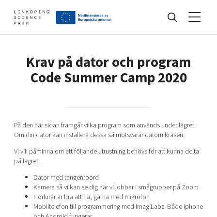
Events
Krav på dator och program
Code Summer Camp 2020
Find your network
På den här sidan framgår vilka program som används under lägret.
Develop your company
Om din dator kan installera dessa så motsvarar datorn kraven.
Artificial intelligence
Vi vill påminna om att följande utrustning behövs för att kunna delta
Cybersecurity
på lägret.
About
Internet of Things
Upgrade your skills & master new ones
Dator med tangentbord
Manufacturing industries
Kamera så vi kan se dig när vi jobbar i smågrupper på Zoom
Global talent
Hörlurar är bra att ha, gärna med mikrofon
Mobiltelefon till programmering med ImagiLabs. Både Iphone
Visual technologies
Our story, mission & vision
40 years anniversary
Tech startups
och Android fungerar