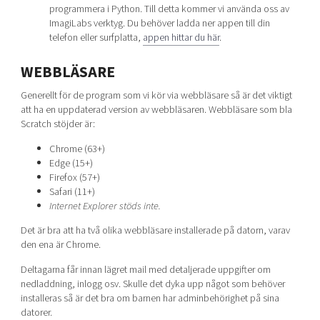
programmera i Python. Till detta kommer vi använda oss av
ImagiLabs verktyg. Du behöver ladda ner appen till din
telefon eller surfplatta,
appen hittar du här
.
WEBBLÄSARE
Generellt för de program som vi kör via webbläsare så är det viktigt
att ha en uppdaterad version av webbläsaren. Webbläsare som bla
Scratch stöjder är:
Chrome (63+)
Edge (15+)
Firefox (57+)
Safari (11+)
Internet Explorer stöds inte.
Det är bra att ha två olika webbläsare installerade på datorn, varav
den ena är Chrome.
Deltagarna får innan lägret mail med detaljerade uppgifter om
nedladdning, inlogg osv. Skulle det dyka upp något som behöver
installeras så är det bra om barnen har adminbehörighet på sina
datorer.