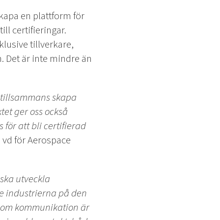
kapa en plattform för
l certifieringar.
usive tillverkare,
. Det är inte mindre än
t tillsammans skapa
tet ger oss också
för att bli certifierad
, vd för Aerospace
y ska utveckla
re industrierna på den
enom kommunikation är