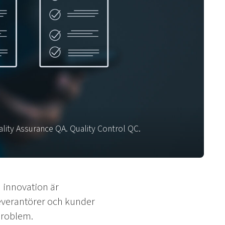
ality Assurance QA. Quality Control QC.
 innovation är
verantörer och kunder
sproblem.