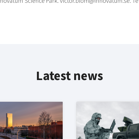
Innovatum Science Park. victor.blom@innovatum.se. Tel
Latest news