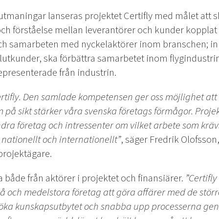
utmaningar lanseras projektet Certifly med målet att s
 förståelse mellan leverantörer och kunder kopplat til
h samarbeten med nyckelaktörer inom branschen; inkl
utkunder, ska förbättra samarbetet inom flygindustrin
epresenterade från industrin.
ertifly. Den samlade kompetensen ger oss möjlighet at
m på sikt stärker våra svenska företags förmågor. Projek
ndra företag och intressenter om vilket arbete som krävs 
nationellt och internationellt”
, säger Fredrik Olofsson
rojektägare.
 både från aktörer i projektet och finansiärer.
”Certifl
å och medelstora företag att göra affärer med de stör
 öka kunskapsutbytet och snabba upp processerna g