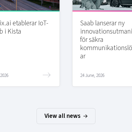
x.ai etablerar IoT-
Saab lanserar ny
b i Kista
innovationsutman
för säkra
kommunikationslö
ar
 2026
24 June, 2026
View all news