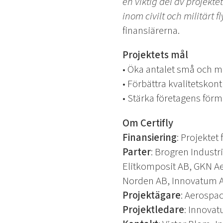
en viktig del av projekt
inom civilt och militärt f
finansiärerna.
Projektets mål
• Öka antalet små och m
• Förbättra kvalitetsko
• Stärka företagens förm
Om Certifly
Finansiering
: Projektet
Parter
: Brogren Industr
Elitkomposit AB, GKN A
Norden AB, Innovatum AB
Projektägare
: Aerospa
Projektledare
: Innovat