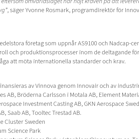
et eftersom omvärldsläget har höjt kraven på att levere
lyg”
, säger Yvonne Rosmark, programdirektör för Innov
edelstora företag som uppnår AS9100 och Nadcap-certi
ntroll och produktionsprocesser inom de deltagande fö
åga att möta internationella standarder och krav.
 finansieras av Vinnova genom Innovair och av industri
ies AB, Bröderna Carlsson i Motala AB, Element Mater
erospace Investment Casting AB, GKN Aerospace Swed
, Saab AB, Tooltec Trestad AB.
ce Cluster Sweden
um Science Park