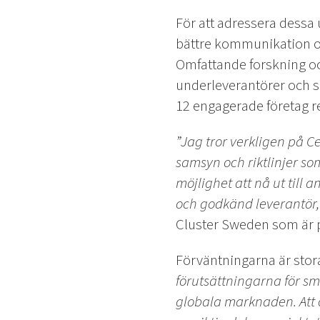
För att adressera dessa 
bättre kommunikation och
Omfattande forskning oc
underleverantörer och sl
12 engagerade företag r
”Jag tror verkligen på C
samsyn och riktlinjer so
möjlighet att nå ut till a
och godkänd leverantör, 
Cluster Sweden som är p
Förväntningarna är stora
förutsättningarna för sm
globala marknaden. Att