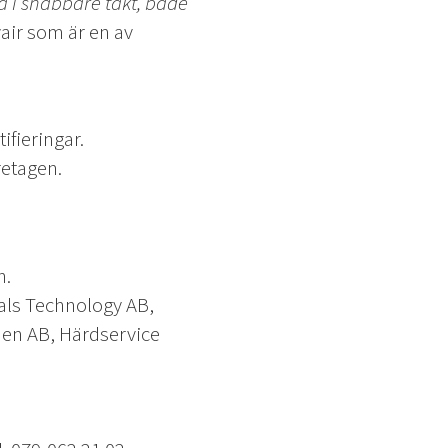
ra i snabbare takt, både
air som är en av
fieringar.
retagen.
n.
ials Technology AB,
en AB, Härdservice