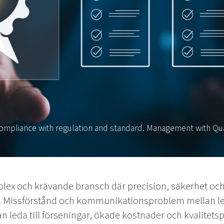
 Compliance with regulation and standard. Management with Qu
plex och krävande bransch där precision, säkerhet och
. Missförstånd och kommunikationsproblem mellan le
kan leda till förseningar, ökade kostnader och kvalitet