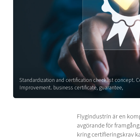
Standardization and certification checklist concept.
Improvement. business certificate, guarantee,
Flygindustrin är en kom
avgörande för framgång
kring certifieringskrav 