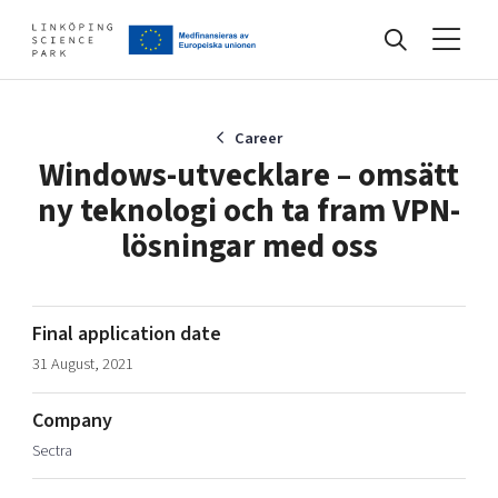
Events
Career
Windows-utvecklare – omsätt
ny teknologi och ta fram VPN-
Find your network
lösningar med oss
Develop your company
Artificial intelligence
Final application date
Cybersecurity
31 August, 2021
About
Internet of Things
Upgrade your skills & master new ones
Manufacturing industries
Company
Global talent
Sectra
Visual technologies
Our story, mission & vision
40 years anniversary
Tech startups