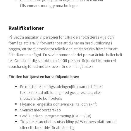
tillsammans med grymma kollegor
Kvalifikationer
På Sectra anställer vi personer för vilka de är och deras vilja och
förmåga att lära. Vi förväntar oss att du har en bred utbildning i
ryggen, ett stort intresse för teknik och ett starkt driv framåt för att
åstadkomma något. En skvätt humor när det passar är inte heller helt
fel. Om du lär dig snabbt och är rätt person för jobbet kommer vi
coacha dig för att möta kraven för den här tjänsten.
För den här tjänsten har vi följande krav:
En master- eller högskoleingenjörsexamen från en
teknikinriktad utbildning med goda resultat, eller
motsvarande kompetens
Flytande i engelska och svenska i tal och skrift
Svenskt medborgarskap
God kunskap i programmering (C/C++/C#)
Tidigare erfarenhet av utveckling på Windows-plattformen
eller ett starkt driv för att lära dig