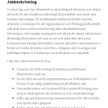
Jobbeskrivning
Shaping cities and regions
Our community of companies
Upscaling
Vi söker dig som har erfarenhet av utveckling på Windows och älskar
Projects
Today's lunch in Mjärdevi
Talent & skills
att koda för att omsätta ny teknologi till produkter som löser våra
Publications
kunders utmaningar. På avdelningen Enterprise Mobile Security
Startup & industry collaboration
Bright East
utvecklar vi lösningar för att organisationer och företag på ett enkelt
Project toolbox
Offers to boost your business
sätt skall kunna jobba med känslig eller säkerhetsklassad
East Sweden Tech Women
information. Det handlar exempelvis om att på ett säkert sätt komma
Reversed mentorship
åt känslig information när man är ute och reser eller att kunna
kommunicera känslig information. Genom att jobba nära kund kan vi
Our clusters
Funding opportunities
förstå och möta de behov som finns, integrera våra lösningar mot
befintliga miljöer och balansera användbarhet och säkerhet.
Current offers and activities
I den här rollen kommer du bl.a.:
Reach out to us
Utveckla vår VPN-lösning för Windows-plattformen
Locations
tillsammans med oss
Ha ett stort ansvar för implementation av VPN-klienten och
för hur vi kan nyttja plattformen på ett effektivt sätt
Omvandla behov och önskemål från kunder till lösning som
skapar värde genom att använda ny och smart teknologi
Hålla dig uppdaterad kring senaste tekniken för vårt område
och sprida den i gruppen
Känna att du gör nytta för någon annan och ha kul