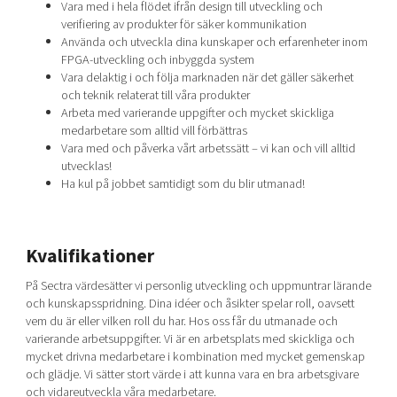
Vara med i hela flödet ifrån design till utveckling och
verifiering av produkter för säker kommunikation
Använda och utveckla dina kunskaper och erfarenheter inom
FPGA-utveckling och inbyggda system
Vara delaktig i och följa marknaden när det gäller säkerhet
och teknik relaterat till våra produkter
Arbeta med varierande uppgifter och mycket skickliga
medarbetare som alltid vill förbättras
Vara med och påverka vårt arbetssätt – vi kan och vill alltid
utvecklas!
Ha kul på jobbet samtidigt som du blir utmanad!
Kvalifikationer
På Sectra värdesätter vi personlig utveckling och uppmuntrar lärande
och kunskapsspridning. Dina idéer och åsikter spelar roll, oavsett
vem du är eller vilken roll du har. Hos oss får du utmanade och
varierande arbetsuppgifter. Vi är en arbetsplats med skickliga och
mycket drivna medarbetare i kombination med mycket gemenskap
och glädje. Vi sätter stort värde i att kunna vara en bra arbetsgivare
och vidareutveckla våra medarbetare.