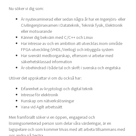
Nu söker vi dig som:
Är nyutexaminerad eller sedan några år har en Ingenjörs- eller
Civilingenjörsexamen i Datateknik, Teknisk fysik, Elektronik
eller motsvarande
Känner dig bekväm med C/C++ och Linux
Har intresse av och en ambition att utvecklas inom område
FPGA-utveckling (VHDL/Verilog) och inbyggda system
Har svenskt medborgarskap, eftersom vi arbetar med
säkerhetsklassad information
Är obehindrad i både tal och skrift i svenska och engelska
Utöver det uppskattar vi om du också har:
Erfarenhet av kryptologi och digital teknik
Intresse för elektronik
Kunskap om nätverkslösningar
Vana vid Agilt arbetssätt
Men framförallt söker vi en öppen, engagerad och
lösningsorienterad person som delar våra värderingar, är en
lagspelare och som kommer trivas med att arbeta tillsammans med
oss andra på Sectra.