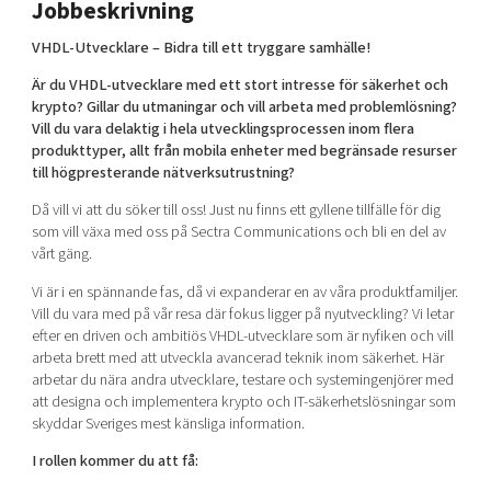
Jobbeskrivning
Shaping cities and regions
Our community of companies
Upscaling
VHDL-Utvecklare –
Bidra till ett tryggare samhälle!
Projects
Today's lunch in Mjärdevi
Talent & skills
Publications
Är du VHDL-utvecklare med ett stort intresse för säkerhet och
Startup & industry collaboration
Bright East
krypto? Gillar du utmaningar och vill arbeta med problemlösning?
Project toolbox
Offers to boost your business
Vill du
vara delaktig i hela utvecklingsprocessen inom flera
East Sweden Tech Women
produkttyper, allt från mobila enheter med begränsade resurser
Reversed mentorship
till högpresterande nätverksutrustning?
Our clusters
Då vill vi att du söker till oss! Just nu finns ett gyllene tillfälle för dig
Funding opportunities
som vill växa med oss på Sectra Communications och bli en del av
vårt gäng.
Current offers and activities
Vi är i en spännande fas, då vi expanderar en av våra produktfamiljer.
Reach out to us
Vill du vara med på vår resa där fokus ligger på nyutveckling? Vi letar
Locations
efter en driven och ambitiös VHDL-utvecklare som är nyfiken och vill
arbeta brett med att utveckla avancerad teknik inom säkerhet. Här
arbetar du nära andra utvecklare, testare och systemingenjörer med
att designa och implementera krypto och IT-säkerhetslösningar som
skyddar Sveriges mest känsliga information.
I rollen kommer du att få: