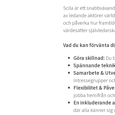
Scila är ett snabbväxan
av ledande aktörer värl
och påverka hur framtide
värdesätter självledarsk
Vad du kan förvänta di
Göra skillnad:
Du b
Spännande teknik
Samarbete & Utve
intressegrupper oc
Flexibilitet & Påv
jobba hemifrån och 
En inkluderande a
där alla känner si