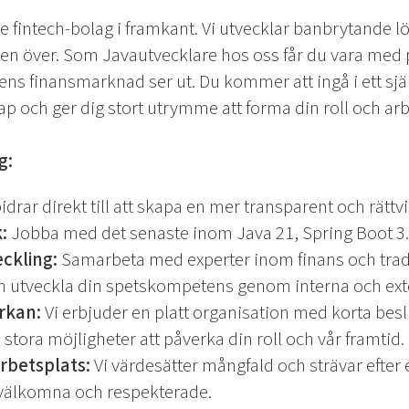
de fintech-bolag i framkant. Vi utvecklar banbrytande
den över. Som Javautvecklare hos oss får du vara med
ns finansmarknad ser ut. Du kommer att ingå i ett sjä
ap och ger dig stort utrymme att forma din roll och arb
g:
idrar direkt till att skapa en mer transparent och rättv
:
Jobba med det senaste inom Java 21, Spring Boot 3.2
ckling:
Samarbeta med experter inom finans och tradi
h utveckla din spetskompetens genom interna och exte
erkan:
Vi erbjuder en platt organisation med korta beslut
stora möjligheter att påverka din roll och vår framtid.
rbetsplats:
Vi värdesätter mångfald och strävar efter
g välkomna och respekterade.