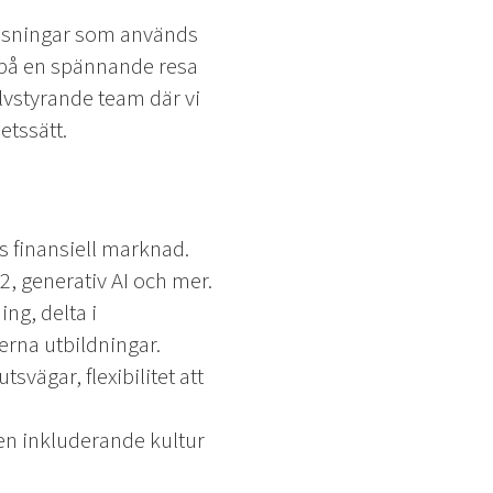
 lösningar som används
 på en spännande resa
lvstyrande team där vi
etssätt.
is finansiell marknad.
, generativ AI och mer.
ng, delta i
rna utbildningar.
svägar, flexibilitet att
 en inkluderande kultur