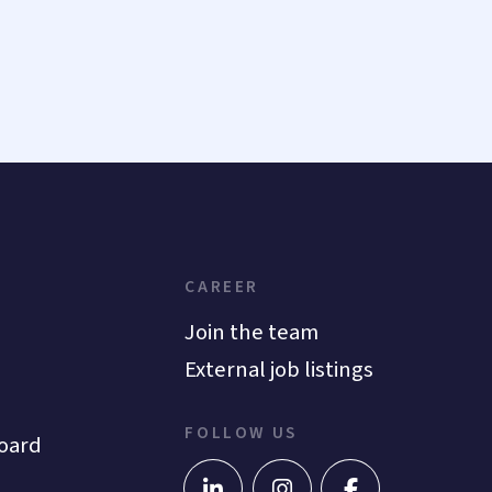
CAREER
Join the team
External job listings
FOLLOW US
oard