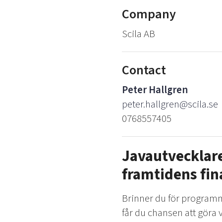
Company
Scila AB
Contact
Peter Hallgren
peter.hallgren@scila.se
0768557405
Javautvecklare
framtidens fi
Brinner du för programmer
får du chansen att göra 