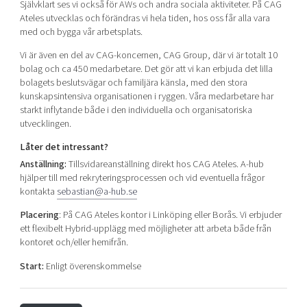
Självklart ses vi också för AWs och andra sociala aktiviteter. På CAG
Ateles utvecklas och förändras vi hela tiden, hos oss får alla vara
med och bygga vår arbetsplats.
Vi är även en del av CAG-koncernen, CAG Group, där vi är totalt 10
bolag och ca 450 medarbetare. Det gör att vi kan erbjuda det lilla
bolagets beslutsvägar och familjära känsla, med den stora
kunskapsintensiva organisationen i ryggen. Våra medarbetare har
starkt inflytande både i den individuella och organisatoriska
utvecklingen.
Låter det intressant?
Anställning:
Tillsvidareanställning direkt hos CAG Ateles. A-hub
hjälper till med rekryteringsprocessen och vid eventuella frågor
kontakta
sebastian@a-hub.se
Placering
: På CAG Ateles kontor i Linköping eller Borås. Vi erbjuder
ett flexibelt Hybrid-upplägg med möjligheter att arbeta både från
kontoret och/eller hemifrån.
Start:
Enligt överenskommelse