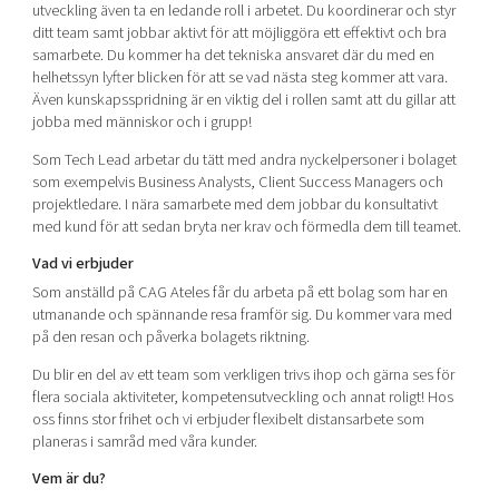
utveckling även ta en ledande roll i arbetet. Du koordinerar och styr
ditt team samt jobbar aktivt för att möjliggöra ett effektivt och bra
samarbete. Du kommer ha det tekniska ansvaret där du med en
helhetssyn lyfter blicken för att se vad nästa steg kommer att vara.
Även kunskapsspridning är en viktig del i rollen samt att du gillar att
jobba med människor och i grupp!
Som Tech Lead arbetar du tätt med andra nyckelpersoner i bolaget
som exempelvis Business Analysts, Client Success Managers och
projektledare. I nära samarbete med dem jobbar du konsultativt
med kund för att sedan bryta ner krav och förmedla dem till teamet.
Vad vi erbjuder
Som anställd på CAG Ateles får du arbeta på ett bolag som har en
utmanande och spännande resa framför sig. Du kommer vara med
på den resan och påverka bolagets riktning.
Du blir en del av ett team som verkligen trivs ihop och gärna ses för
flera sociala aktiviteter, kompetensutveckling och annat roligt! Hos
oss finns stor frihet och vi erbjuder flexibelt distansarbete som
planeras i samråd med våra kunder.
Vem är du?