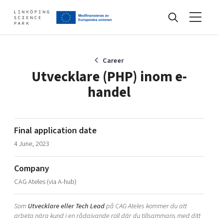
Events
Career
Utvecklare (PHP) inom e-
handel
Find your network
Develop your company
Final application date
Artificial intelligence
4 June, 2023
Cybersecurity
About
Internet of Things
Company
Upgrade your skills & master new ones
CAG Ateles (via A-hub)
Manufacturing industries
Global talent
Som
Utvecklare eller Tech Lead
på CAG Ateles kommer du att
Visual technologies
Our story, mission & vision
40 years anniversary
Tech startups
arbeta nära kund i en rådgivande roll där du tillsammans med ditt