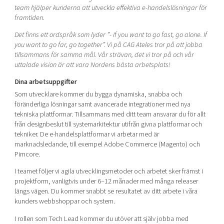
Shaping cities and regions
Our community of companies
team hjälper kunderna att utveckla effektiva e-handelslösningar för
Upscaling
framtiden.
Projects
Today's lunch in Mjärdevi
Talent & skills
Det finns ett ordspråk som lyder ”- If you want to go fast, go alone. If
Publications
Startup & industry collaboration
you want to go far, go together”. Vi på CAG Ateles tror på att jobba
Bright East
Project toolbox
tillsammans för samma mål. Vår strävan, det vi tror på och vår
Offers to boost your business
East Sweden Tech Women
uttalade vision är att vara Nordens bästa arbetsplats!
Reversed mentorship
Dina arbetsuppgifter
Our clusters
Som utvecklare kommer du bygga dynamiska, snabba och
Funding opportunities
föränderliga lösningar samt avancerade integrationer med nya
tekniska plattformar. Tillsammans med ditt team ansvarar du för allt
Current offers and activities
från designbeslut till systemarkitektur utifrån givna plattformar och
Reach out to us
tekniker. De e-handelsplattformar vi arbetar med är
marknadsledande, till exempel Adobe Commerce (Magento) och
Locations
Pimcore.
I teamet följer vi agila utvecklingsmetoder och arbetet sker främst i
projektform, vanligtvis under 6–12 månader med många releaser
längs vägen. Du kommer snabbt se resultatet av ditt arbete i våra
kunders webbshoppar och system.
I rollen som Tech Lead kommer du utöver att själv jobba med