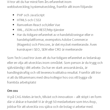
Vi tror att du har minst fem års erfarenhet inom
webbutveckling/systemutveckling, framför allt inom följande:
PHP och JavaScript
HTML5 och CSS3
Ramverken React och/eller Vue
XML, JSON och REST/http-tjänster
Har du tidigare erfarenhet av e-handelslösningar eller e-
handelsplattformar, exempelvis Adobe Commerce
(Magento) och Pimcore, är det mycket meriterande. Även
kunskaper i SEO, SEM eller CRO är meriterande
Som Tech Lead tror även att du har tidigare erfarenhet av ledarskap
eller en vilja att utvecklas inom området. Som person är du trygg och
självständig i ditt arbete. Du har en stark ansvarskänsla, är
handlingskraftig och vill leverera kvalitativa resultat. Framför allt tror
vi att du tillsammans med dina kollegor hos oss vill bygga vår
framtida arbetsplats!
Om oss
Vi på CAG Ateles är tech, tillväxt och innovation – allt stöpt i en form
där vi älskar e-handel! Vi är drygt 50 medarbetare som trivs ihop,
jobbar för att utveckla oss själva och de bolag vi arbetar med.