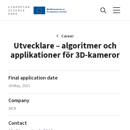
Events
Career
Utvecklare – algoritmer och
applikationer för 3D-kameror
Find your network
Develop your company
Final application date
Artificial intelligence
30 May, 2021
Cybersecurity
About
Internet of Things
Company
Upgrade your skills & master new ones
SICK
Manufacturing industries
Global talent
Contact
Visual technologies
Our story, mission & vision
40 years anniversary
Tech startups