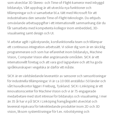
som utvecklar 3D Stereo- och Time-of-Flight-kameror med inbyggd
bildanalys. Vårt uppdrag är att utveckla nya funktioner och
tillämpningar och vi samarbetar bl.a. tätt med Microsoft för att
industrialisera den senaste Time-of-Flight-teknologin. Du erbjuds
omväxlande arbetsuppgifter i ett internationellt sammanhang där du
får samarbeta med kompetenta kollegor inom embedded, 3D-
visualisering samt design och UI.
Vi arbetar agilt i självstyrande, korsfunktionella team och tillämpar
ett continuous integration-arbetssätt. Vi söker dig som är en skicklig
programmerare och som har erfarenhet inom bildanalys, Machine
Vision, Computer Vision eller angränsande områden. SICK är ett
internationellt företag och att vara god lagspelare och att ha goda
språkkunskaper i engelska är därför ett måste.
SICK är en världsledande leverantör av sensorer och sensorlösningar
för industriella tillämpningar. Vi är ca 10 000 anställda i 50 länder och
vårt huvudkontor ligger i Freiburg, Tyskland. SICK i Linköping är ett
innovationscenter för Machine Vision och vi är 75 engagerade
medarbetare med stort intresse för bildanalys och visualisering. I mer
än 35 år har vi på SICK i Linköping framgångsrikt utvecklat och
levererat mjukvara för teknikledande produkter inom 2D och 3D
vision, liksom systemlösningar för t.ex. robotstyrning och