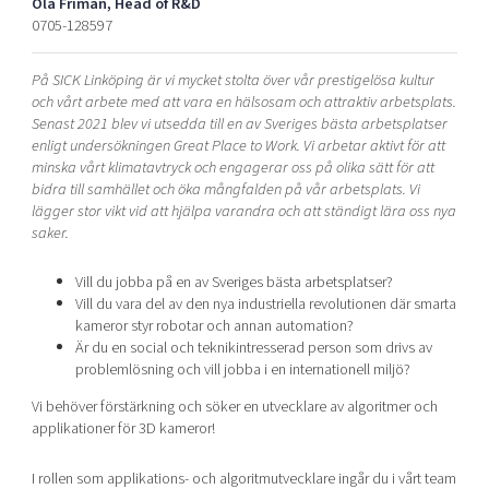
Ola Friman, Head of R&D
Shaping cities and regions
Our community of companies
Upscaling
0705-128597
Projects
Today's lunch in Mjärdevi
Talent & skills
På SICK Linköping är vi mycket stolta över vår prestigelösa kultur
Publications
Startup & industry collaboration
och vårt arbete med att vara en hälsosam och attraktiv arbetsplats.
Bright East
Project toolbox
Offers to boost your business
Senast 2021 blev vi utsedda till en av Sveriges bästa arbetsplatser
East Sweden Tech Women
enligt undersökningen Great Place to Work. Vi arbetar aktivt för att
minska vårt klimatavtryck och engagerar oss på olika sätt för att
Reversed mentorship
bidra till samhället och öka mångfalden på vår arbetsplats. Vi
Our clusters
lägger stor vikt vid att hjälpa varandra och att ständigt lära oss nya
Funding opportunities
saker.
Current offers and activities
Vill du jobba på en av Sveriges bästa arbetsplatser?
Reach out to us
Vill du vara del av den nya industriella revolutionen där smarta
Locations
kameror styr robotar och annan automation?
Är du en social och teknikintresserad person som drivs av
problemlösning och vill jobba i en internationell miljö?
Vi behöver förstärkning och söker en utvecklare av algoritmer och
applikationer för 3D kameror!
I rollen som applikations- och algoritmutvecklare ingår du i vårt team