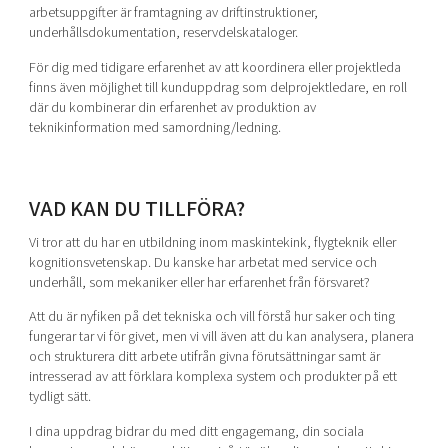
arbetsuppgifter är framtagning av driftinstruktioner,
underhållsdokumentation, reservdelskataloger.
För dig med tidigare erfarenhet av att koordinera eller projektleda
finns även möjlighet till kunduppdrag som delprojektledare, en roll
där du kombinerar din erfarenhet av produktion av
teknikinformation med samordning/ledning.
VAD KAN DU TILLFÖRA?
Vi tror att du har en utbildning inom maskintekink, flygteknik eller
kognitionsvetenskap. Du kanske har arbetat med service och
underhåll, som mekaniker eller har erfarenhet från försvaret?
Att du är nyfiken på det tekniska och vill förstå hur saker och ting
fungerar tar vi för givet, men vi vill även att du kan analysera, planera
och strukturera ditt arbete utifrån givna förutsättningar samt är
intresserad av att förklara komplexa system och produkter på ett
tydligt sätt.
I dina uppdrag bidrar du med ditt engagemang, din sociala