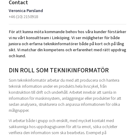
Contact
Shaping cities and regions
Our community of companies
Upscaling
Veronica Parsland
Projects
Today's lunch in Mjärdevi
Talent & skills
+46 (10) 2150918
Publications
Startup & industry collaboration
Bright East
Project toolbox
För att kunna möta kommande behov hos våra kunder förstärker
Offers to boost your business
vi nu vårt konsultteam i Linköping. Vi ser möjligheter för både
East Sweden Tech Women
juniora och erfarna teknikinformatörer både på kort och på lång
Reversed mentorship
sikt. Vi matchar din kompetens och erfarenhet med rätt uppdrag
och kund.
Our clusters
Funding opportunities
DIN ROLL SOM TEKNIKINFORMATÖR
Current offers and activities
Som teknikinformatör arbetar du med att producera och hantera
Reach out to us
teknisk information under en produkts hela livscykel, från
Locations
konstruktion till drift och underhåll. Arbetet innebär att samla in
information för maskinsystem, anläggningar eller produkter för att
sedan analysera, strukturera och anpassa informationen för olika
målgrupper.
Vi arbetar både i grupp och enskilt, med mycket kontakt med
sakkunniga hos uppdragsgivaren för att ta emot, söka och/eller
verifiera den information som ska bearbetas. Exempel på