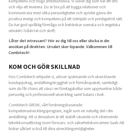
kompetens och höga ambitionsnivå. Vi söker dig som har ett driv
och vilja att leverera. Du är bra på att bygga relationer och
kommunicera med olika personligheter och sprider gärna din
positiva energi och kompetens på ett ödmjukt och prestigelöst sätt.
Du har god språklig förmåga och behärskar svenska och engelska
utmärkt i både tal och skrift.
Låter det intressant? Hör av dig till oss eller skicka in din
ansökan på direkten. Urvalet sker löpande. Välkommen till
Combitech!
KOM OCH GÖR SKILLNAD
Hos Combitech erbjuder vi, utöver spännande och utvecklande
kunduppdrag, anställningstrygghet och förmånspaket, samtidigt
som du får chans att växa i en företagskultur som uppmuntrar både
personlig och professionell utveckling samt balans i livet.
Combitech GROW, vårt forskningsbaserade
kompetensutvecklingsprogram, ingår som en naturlig del i din
anställning. Att vi dessutom är ett stabilt växande och oberoende
teknikkonsultbolag inom försvars- och säkerhetskoncernen Saab AB
bidrar såklart också till dina utvecklingsmöjligheter.