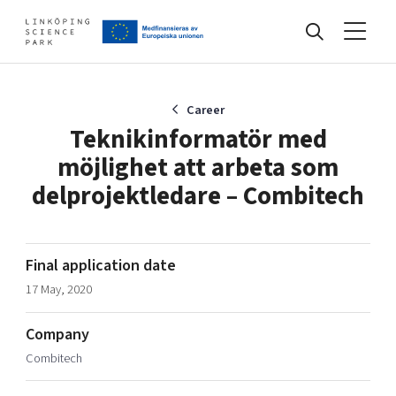
Events
Career
Teknikinformatör med
möjlighet att arbeta som
Find your network
delprojektledare – Combitech
Develop your company
Artificial intelligence
Final application date
Cybersecurity
17 May, 2020
About
Internet of Things
Upgrade your skills & master new ones
Manufacturing industries
Company
Global talent
Combitech
Visual technologies
Our story, mission & vision
40 years anniversary
Tech startups