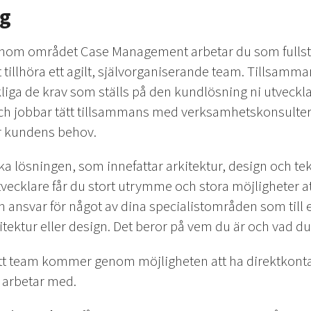
ng
nom området Case Management arbetar du som fullst
tillhöra ett agilt, självorganiserande team. Tillsamm
rkliga de krav som ställs på den kundlösning ni utveckla
a och jobbar tätt tillsammans med verksamhetskonsulter
r kundens behov.
ka lösningen, som innefattar arkitektur, design och tek
ecklare får du stort utrymme och stora möjligheter at
och ansvar för något av dina specialistområden som til
itektur eller design. Det beror på vem du är och vad du
 ditt team kommer genom möjligheten att ha direktkon
 arbetar med.