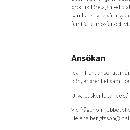
produktföretag med platt
samhällsnytta våra system
familjär atmosfär och vi
Ansökan
Ida Infront anser att m
kön, erfarenhet samt pe
Urvalet sker löpande så
Vid frågor om jobbet ell
Helena.bengtsson@idainf