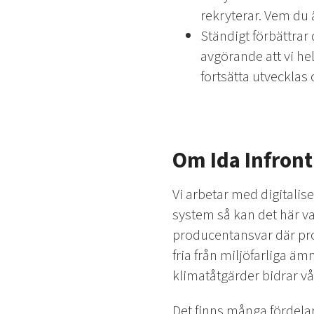
rekryterar. Vem du ä
Ständigt förbättrar 
avgörande att vi hel
fortsätta utvecklas 
Om Ida Infront
Vi arbetar med digitalise
system så kan det här va
producentansvar där pro
fria från miljöfarliga äm
klimatåtgärder bidrar vå
Det finns många fördelar 