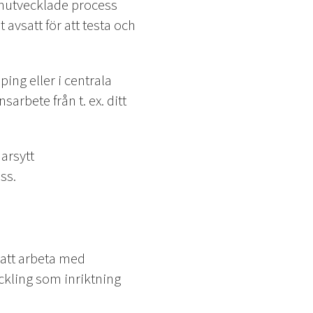
nutvecklade process
 avsatt för att testa och
ing eller i centrala
arbete från t. ex. ditt
arsytt
ss.
 att arbeta med
kling som inriktning