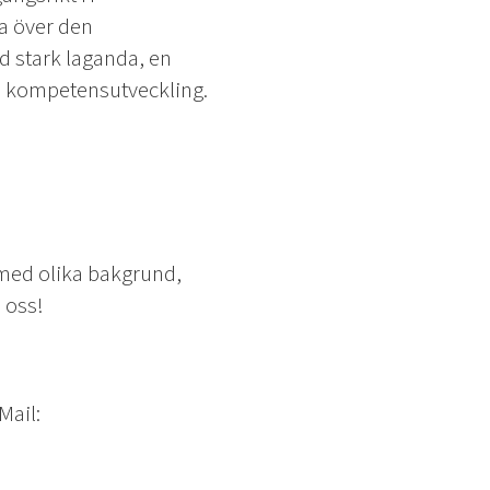
ta över den
ed stark laganda, en
ll kompetensutveckling.
med olika bakgrund,
 oss!
Mail: