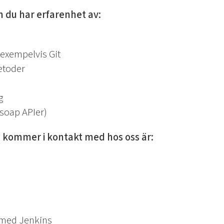
m du har erfarenhet av:
 exempelvis Git
etoder
g
soap APIer)
 kommer i kontakt med hos oss är:
 med Jenkins