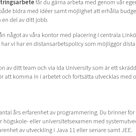
ttringsarbete
får du gärna arbeta med genom vår ege
u både bidra med idéer samt möjlighet att erhålla budget
en del av ditt jobb.
n något av våra kontor med placering i centrala Linköp
har vi har en distansarbetspolicy som möjliggör distans
on av ditt team och via Ida University som är ett skrädd
 att komma in i arbetet och fortsätta utvecklas med o
 antal års erfarenhet av programmering. Du brinner för
r högskole- eller universitetsexamen med systemutvec
enhet av utveckling i Java 11 eller senare samt JEE.