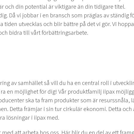
r och din potential är viktigare än din tidigare titel.
dig. Då vi jobbar i en bransch som präglas av ständig f
a tiden utvecklas och blir bättre på det vi gör. Vi hoppas
och bidra till vårt förbättringsarbete.
ring av samhället så vill du ha en central roll i utveck
ra en möjlighet för dig! Vår produktfamilj iipax möjli
ducenter ska ta fram produkter som är resurssnåla, lä
nen. Detta främjar i sin tur cirkulär ekonomi. Detta och
ra lösningar i iipax med.
med att arbeta hos oss. Här blir du en del av ett framg