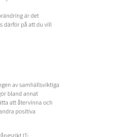
örändring är det
 därför på att du vill
lingen av samhällsviktiga
ggör bland annat
tta att återvinna och
 andra positiva
ångsrikt IT-