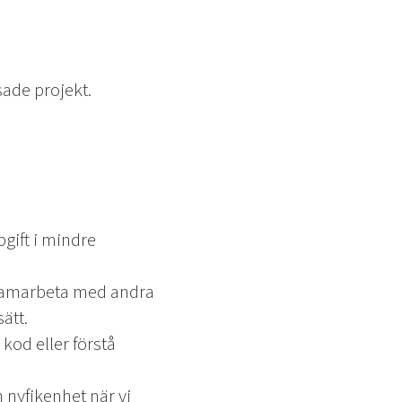
sade projekt.
gift i mindre
 samarbeta med andra
ätt.
kod eller förstå
h nyfikenhet när vi