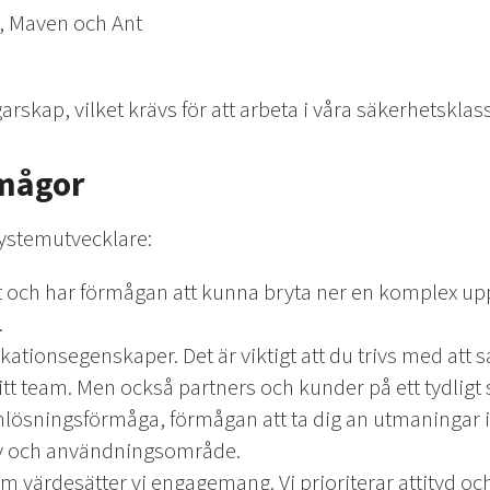
, Maven och Ant
skap, vilket krävs för att arbeta i våra säkerhetsklas
rmågor
 systemutvecklare:
 och har förmågan att kunna bryta ner en komplex upp
.
tionsegenskaper. Det är viktigt att du trivs med att
itt team. Men också partners och kunder på ett tydligt s
ösningsförmåga, förmågan att ta dig an utmaningar i 
 och användningsområde.
eam värdesätter vi engagemang. Vi prioriterar attityd oc