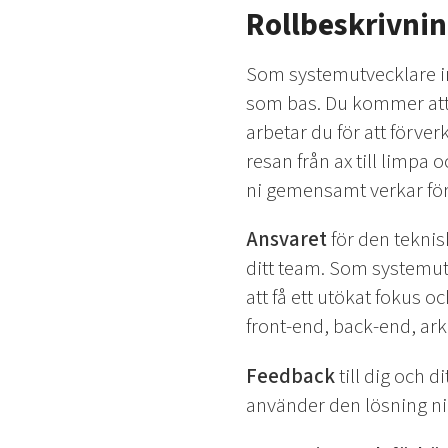
Rollbeskrivni
Som systemutvecklare i
som bas. Du kommer att 
arbetar du för att förve
resan från ax till limp
ni gemensamt verkar fö
Ansvaret
för den teknis
ditt team. Som systemutv
att få ett utökat fokus 
front-end, back-end, ark
Feedback
till dig och
använder den lösning ni