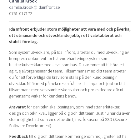
Camilla Krook
Shaping cities and regions
Our community of companies
Upscaling
camilla.krook@idainfront.se
0761-017172
Projects
Today's lunch in Mjärdevi
Talent & skills
Publications
Startup & industry collaboration
Ida Infront erbjuder stora möjligheter att vara med och påverka,
Bright East
Project toolbox
Offers to boost your business
ett utmanande och utvecklande jobb, i ett väletablerat och
East Sweden Tech Women
stabilt företag.
Reversed mentorship
Som systemutvecklare, på Ida Infront, arbetar du med utveckling av
Our clusters
komplexa dokument- och ärendehanteringssystem som
Funding opportunities
fullstackutvecklare med Java som bas. Du kommer att tillhöra ett
agilt, självorganiserande team. Tillsammans med ditt team arbetar
Current offers and activities
du för att förverkliga de krav som ställs på den kundlösning ni
Reach out to us
utvecklar. Ni är med på hela resan från ax till limpa och jobbar tätt
tillsammans med verksamhetskonsulter och projektledare där ni
Locations
gemensamt verkar för kundens behov.
Ansvaret
för den tekniska lösningen, som innefattar arkitektur,
design och teknikval, ligger på dig och ditt team. Just nu har du även
stor möjlighet att som en del av din tjänst fokusera på SSD (Secure
Software Development).
Feedback
till dig och ditt team kommer genom möjligheten att ha