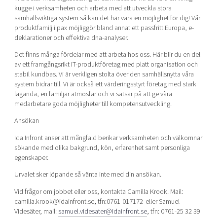
kugge i verksamheten och arbeta med att utveckla stora
samhällsviktiga system så kan det här vara en möjlighet för dig! Vår
produktfamilj iipax möjliggör bland annat ett passfritt Europa, e-
deklarationer och effektiva dna-analyser.
Det finns många fördelar med att arbeta hos oss. Här blir du en del
av ett framgångsrikt IT-produktföretag med platt organisation och
stabil kundbas. Vi är verkligen stolta över den samhällsnytta våra
system bidrar till. Vi är också ett värderingsstyrt företag med stark
laganda, en familjär atmosfär och vi satsar på att ge våra
medarbetare goda möjligheter till kompetensutveckling.
Ansökan
Ida Infront anser att mångfald berikar verksamheten och välkomnar
sökande med olika bakgrund, kön, erfarenhet samt personliga
egenskaper.
Urvalet sker löpande så vänta inte med din ansökan.
Vid frågor om jobbet eller oss, kontakta Camilla Krook. Mail:
camilla.krook@idainfront.se, tfn:0761-017172 eller Samuel
Videsäter, mail:
samuel.videsater@idainfront.se
, tfn: 0761-25 32 39