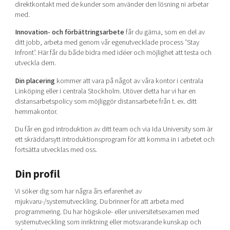
direktkontakt med de kunder som använder den lösning ni arbetar
med.
Innovation- och förbättringsarbete
får du gärna, som en del av
ditt jobb, arbeta med genom vår egenutvecklade process ’Stay
Infront’. Här får du både bidra med idéer och möjlighet att testa och
utveckla dem.
Din placering
kommer att vara på något av våra kontor i centrala
Linköping eller i centrala Stockholm. Utöver detta har vi har en
distansarbetspolicy som möjliggör distansarbete från t. ex. ditt
hemmakontor.
Du får en god introduktion av ditt team och via Ida University som är
ett skräddarsytt introduktionsprogram för att komma in i arbetet och
fortsätta utvecklas med oss.
Din profil
Vi söker dig som har några års erfarenhet av
mjukvaru-/systemutveckling. Du brinner för att arbeta med
programmering. Du har högskole- eller universitetsexamen med
systemutveckling som inriktning eller motsvarande kunskap och