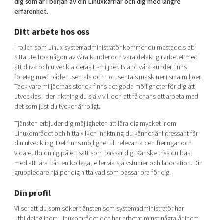
dig som är i början av din Linuxkarriär och dig med längre
Shaping cities and regions
Our community of companies
Upscaling
erfarenhet.
Projects
Today's lunch in Mjärdevi
Talent & skills
Ditt arbete hos oss
Publications
Startup & industry collaboration
Bright East
I rollen som Linux systemadministratör kommer du mestadels att
Project toolbox
Offers to boost your business
sitta ute hos någon av våra kunder och vara delaktig i arbetet med
East Sweden Tech Women
att driva och utveckla deras IT-miljöer. Bland våra kunder finns
Reversed mentorship
företag med både tusentals och tiotusentals maskiner i sina miljöer.
Tack vare miljöernas storlek finns det goda möjligheter för dig att
Our clusters
Funding opportunities
utvecklas i den riktning du själv vill och att få chans att arbeta med
det som just du tycker är roligt.
Current offers and activities
Tjänsten erbjuder dig möjligheten att lära dig mycket inom
Reach out to us
Linuxområdet och hitta vilken inriktning du känner är intressant för
din utveckling. Det finns möjlighet till relevanta certifieringar och
Locations
vidareutbildning på ett sätt som passar dig. Kanske trivs du bäst
med att lära från en kollega, eller via självstudier och laboration. Din
gruppledare hjälper dig hitta vad som passar bra för dig.
Din profil
Vi ser att du som söker tjänsten som systemadministratör har
utbildning inom Linuxområdet och har arbetat minst några år inom