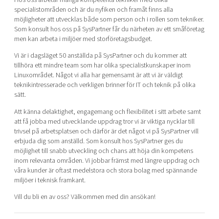
specialistområden och är du nyfiken och framåt finns alla
möjligheter att utvecklas både som person och i rollen som tekniker.
Som konsult hos oss på SysPartner får du närheten av ett småföretag
men kan arbeta i miljöer med storföretagsbudget.
Vi är i dagsläget 50 anställda på SysPartner och du kommer att
tillhöra ett mindre team som har olika specialistkunskaper inom
Linuxområdet. Något vi alla har gemensamt är att vi är väldigt
teknikintresserade och verkligen brinner för IT och teknik på olika
sätt.
Att känna delaktighet, engagemang och flexibilitet i sitt arbete samt
att få jobba med utvecklande uppdrag tror vi är viktiga nycklar till
trivsel på arbetsplatsen och därför är det något vi på SysPartner vill
erbjuda dig som anställd. Som konsult hos SysPartner ges du
möjlighet till snabb utveckling och chans att höja din kompetens
inom relevanta områden. Vi jobbar främst med längre uppdrag och
våra kunder är oftast medelstora och stora bolag med spännande
miljöer i teknisk framkant.
Vill du bli en av oss? Välkommen med din ansökan!