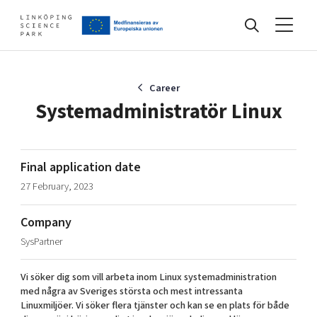
Events
Career
Systemadministratör Linux
Find your network
Final application date
27 February, 2023
Develop your company
Artificial intelligence
Company
Cybersecurity
About
SysPartner
Internet of Things
Upgrade your skills & master new ones
Manufacturing industries
Vi söker dig som vill arbeta inom Linux systemadministration
Global talent
med några av Sveriges största och mest intressanta
Linuxmiljöer. Vi söker flera tjänster och kan se en plats för både
Visual technologies
Our story, mission & vision
40 years anniversary
Tech startups