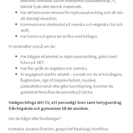
relevanta områden såsom exempelvis datavetenskap, IT,
teknisk fysik eller teknisk matematik.
Har ett brinnande intresse för mjukvaruutveckling och ett driv
att ständigt utvecklas.
Kommunicerar obehindrat på svenska och engelska i tal och
skrift.
Har humor och gärna tar en fika med kollegor.
Vi värdesätter också om du:
Har tidigare erfarenhet av mjukvaruutveckling, gärna med
fokus på .NET.
Kan fler språk än engelska och svenska.
Är engagerad utanför arbetet – oavsett om du är körsångare,
flugbindare, Age of Empires-fantast, musiker,
pärlplattekonstnär eller gillar lunchlöpning, kommer du
garanterat finna flera likasinnade på Sectra.
Vänligen bifoga ditt CV, ett personligt brev samt betygsutdrag
från högskola och gymnasium till din ansökan.
Har du frågor eller funderingar?
Kontakta Jonatan Ekström, gruppchef Radiology Workflow.