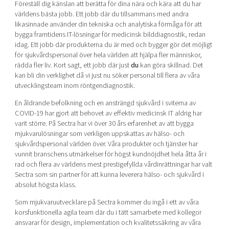
Föreställ dig känslan att berätta för dina nära och kära att du har
Shaping cities and regions
Our community of companies
Upscaling
världens bästa jobb. Ett jobb där du tillsammans med andra
Projects
Today's lunch in Mjärdevi
likasinnade använder din tekniska och analytiska förmåga för att
Talent & skills
bygga framtidens IT-lösningar för medicinsk bilddiagnostik, redan
Publications
Startup & industry collaboration
idag. Ett jobb där produkterna du är med och bygger gör det möjligt
Bright East
Project toolbox
för sjukvårdspersonal över hela världen att hjälpa fler människor,
Offers to boost your business
East Sweden Tech Women
rädda fler liv. Kort sagt, ett jobb där just
du
kan göra skillnad. Det
kan bli din verklighet då vi just nu söker personal till flera av våra
Reversed mentorship
utvecklingsteam inom röntgendiagnostik.
Our clusters
Funding opportunities
En åldrande befolkning och en ansträngd sjukvård i sviterna av
COVID-19 har gjort att behovet av effektiv medicinsk IT aldrig har
Current offers and activities
varit större. På Sectra har vi över 30 års erfarenhet av att bygga
mjukvarulösningar som verkligen uppskattas av hälso- och
Reach out to us
sjukvårdspersonal världen över. Våra produkter och tjänster har
Locations
vunnit branschens utmärkelser för högst kundnöjdhet hela åtta år i
rad och flera av världens mest prestigefyllda vårdinrättningar har valt
Sectra som sin partner för att kunna leverera hälso- och sjukvård i
absolut högsta klass.
Som mjukvaruutvecklare på Sectra kommer du ingå i ett av våra
korsfunktionella agila team där du i tätt samarbete med kollegor
ansvarar för design, implementation och kvalitetssäkring av våra