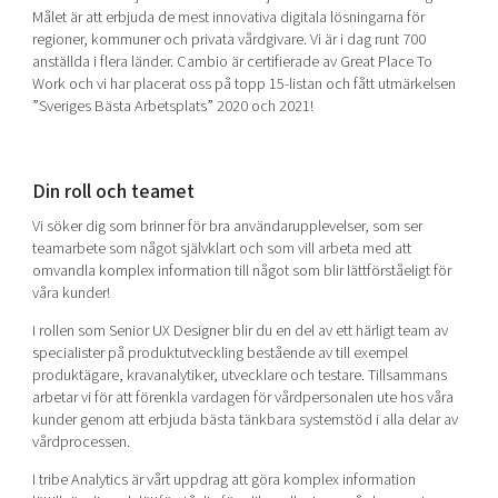
Shaping cities and regions
Our community of companies
Målet är att erbjuda de mest innovativa digitala lösningarna för
Upscaling
regioner, kommuner och privata vårdgivare. Vi är i dag runt 700
Projects
Today's lunch in Mjärdevi
Talent & skills
anställda i flera länder. Cambio är certifierade av Great Place To
Publications
Work och vi har placerat oss på topp 15-listan och fått utmärkelsen
Startup & industry collaboration
”Sveriges Bästa Arbetsplats” 2020 och 2021!
Bright East
Project toolbox
Offers to boost your business
East Sweden Tech Women
Reversed mentorship
Din roll och teamet
Our clusters
Funding opportunities
Vi söker dig som brinner för bra användarupplevelser, som ser
teamarbete som något självklart och som vill arbeta med att
Current offers and activities
omvandla komplex information till något som blir lättförståeligt för
våra kunder!
Reach out to us
Locations
I rollen som Senior UX Designer blir du en del av ett härligt team av
specialister på produktutveckling bestående av till exempel
produktägare, kravanalytiker, utvecklare och testare. Tillsammans
arbetar vi för att förenkla vardagen för vårdpersonalen ute hos våra
kunder genom att erbjuda bästa tänkbara systemstöd i alla delar av
vårdprocessen.
I tribe Analytics är vårt uppdrag att göra komplex information