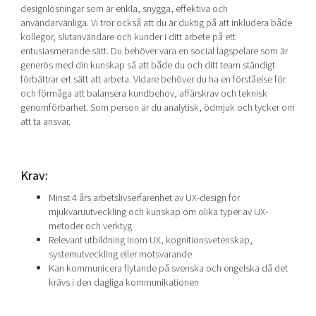
designlösningar som är enkla, snygga, effektiva och
användarvänliga. Vi tror också att du är duktig på att inkludera både
kollegor, slutanvändare och kunder i ditt arbete på ett
entusiasmerande sätt. Du behöver vara en social lagspelare som är
generös med din kunskap så att både du och ditt team ständigt
förbättrar ert sätt att arbeta. Vidare behöver du ha en förståelse för
och förmåga att balansera kundbehov, affärskrav och teknisk
genomförbarhet. Som person är du analytisk, ödmjuk och tycker om
att ta ansvar.
Krav:
Minst 4 års arbetslivserfarenhet av UX-design för
mjukvaruutveckling och kunskap om olika typer av UX-
metoder och verktyg
Relevant utbildning inom UX, kognitionsvetenskap,
systemutveckling eller motsvarande
Kan kommunicera flytande på svenska och engelska då det
krävs i den dagliga kommunikationen