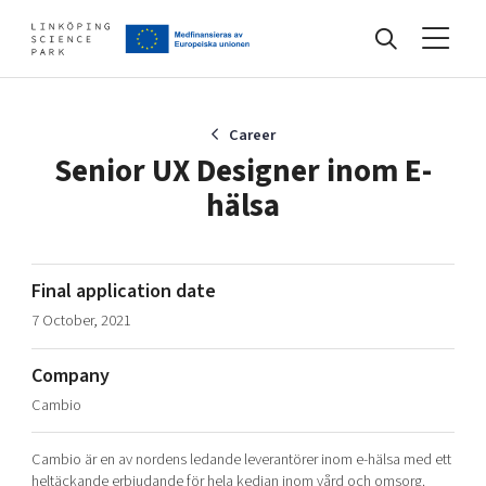
Events
Career
Senior UX Designer inom E-
hälsa
Find your network
Develop your company
Final application date
Artificial intelligence
7 October, 2021
Cybersecurity
About
Internet of Things
Company
Upgrade your skills & master new ones
Cambio
Manufacturing industries
Global talent
Cambio är en av nordens ledande leverantörer inom e-hälsa med ett
Visual technologies
Our story, mission & vision
40 years anniversary
Tech startups
heltäckande erbjudande för hela kedjan inom vård och omsorg.