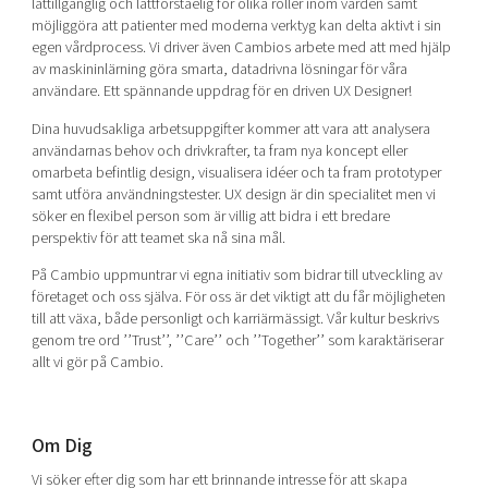
lättillgänglig och lättförståelig för olika roller inom vården samt
möjliggöra att patienter med moderna verktyg kan delta aktivt i sin
egen vårdprocess. Vi driver även Cambios arbete med att med hjälp
av maskininlärning göra smarta, datadrivna lösningar för våra
användare. Ett spännande uppdrag för en driven UX Designer!
Dina huvudsakliga arbetsuppgifter kommer att vara att analysera
användarnas behov och drivkrafter, ta fram nya koncept eller
omarbeta befintlig design, visualisera idéer och ta fram prototyper
samt utföra användningstester. UX design är din specialitet men vi
söker en flexibel person som är villig att bidra i ett bredare
perspektiv för att teamet ska nå sina mål.
På Cambio uppmuntrar vi egna initiativ som bidrar till utveckling av
företaget och oss själva. För oss är det viktigt att du får möjligheten
till att växa, både personligt och karriärmässigt. Vår kultur beskrivs
genom tre ord ’’Trust’’, ’’Care’’ och ’’Together’’ som karaktäriserar
allt vi gör på Cambio.
Om Dig
Vi söker efter dig som har ett brinnande intresse för att skapa