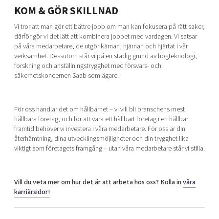
KOM & GÖR SKILLNAD
Vi tror att man gör ett bättre jobb om man kan fokusera på rätt saker,
därför gör vi det lätt att kombinera jobbet med vardagen. Vi satsar
på våra medarbetare, de utgör kärnan, hjärnan och hjärtat i vår
verksamhet. Dessutom står vi på en stadig grund av högteknologi,
forskning och anställningstrygghet med försvars- och
säkerhetskoncernen Saab som ägare.
För oss handlar det om hållbarhet – vi vill bli branschens mest
hållbara företag; och för att vara ett hållbart företag i en hållbar
framtid behöver vi investera i våra medarbetare. För oss är din
återhämtning, dina utvecklingsmöjligheter och din trygghet lika
viktigt som företagets framgång – utan våra medarbetare står vi stilla.
Vill du veta mer om hur det är att arbeta hos oss? Kolla in
våra
karriärsidor!