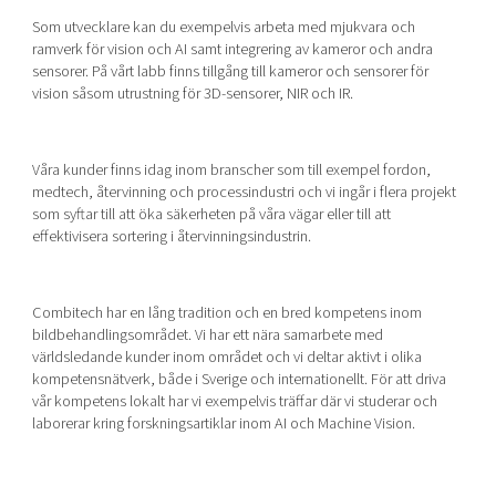
Som utvecklare kan du exempelvis arbeta med mjukvara och
ramverk för vision och AI samt integrering av kameror och andra
sensorer. På vårt labb finns tillgång till kameror och sensorer för
vision såsom utrustning för 3D-sensorer, NIR och IR.
Våra kunder finns idag inom branscher som till exempel fordon,
medtech, återvinning och processindustri och vi ingår i flera projekt
som syftar till att öka säkerheten på våra vägar eller till att
effektivisera sortering i återvinningsindustrin.
Combitech har en lång tradition och en bred kompetens inom
bildbehandlingsområdet. Vi har ett nära samarbete med
världsledande kunder inom området och vi deltar aktivt i olika
kompetensnätverk, både i Sverige och internationellt. För att driva
vår kompetens lokalt har vi exempelvis träffar där vi studerar och
laborerar kring forskningsartiklar inom AI och Machine Vision.