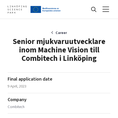
Events
Career
Senior mjukvaruutvecklare
inom Machine Vision till
Find your network
Combitech i Linköping
Develop your company
Artificial intelligence
Final application date
Cybersecurity
9 April, 2023
About
Internet of Things
Upgrade your skills & master new ones
Manufacturing industries
Company
Global talent
Combitech
Visual technologies
Our story, mission & vision
40 years anniversary
Tech startups