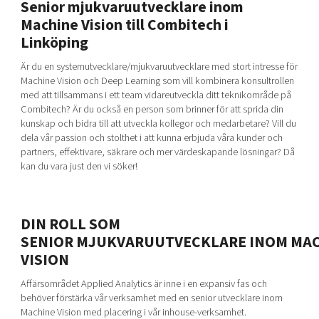
Senior mjukvaruutvecklare inom
Shaping cities and regions
Our community of companies
Upscaling
Machine Vision till Combitech i
Projects
Today's lunch in Mjärdevi
Talent & skills
Linköping
Publications
Startup & industry collaboration
Är du en systemutvecklare/mjukvaruutvecklare med stort intresse för
Bright East
Project toolbox
Offers to boost your business
Machine Vision och Deep Learning som vill kombinera konsultrollen
East Sweden Tech Women
med att tillsammans i ett team vidareutveckla ditt teknikområde på
Combitech? Är du också en person som brinner för att sprida din
Reversed mentorship
kunskap och bidra till att utveckla kollegor och medarbetare? Vill du
Our clusters
dela vår passion och stolthet i att kunna erbjuda våra kunder och
Funding opportunities
partners, effektivare, säkrare och mer värdeskapande lösningar? Då
kan du vara just den vi söker!
Current offers and activities
Reach out to us
Locations
DIN ROLL SOM
SENIOR MJUKVARUUTVECKLARE INOM MA
VISION
Affärsområdet Applied Analytics är inne i en expansiv fas och
behöver förstärka vår verksamhet med en senior utvecklare inom
Machine Vision med placering i vår inhouse-verksamhet.