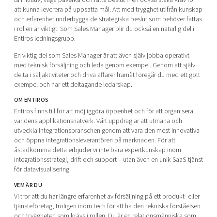
att kunna leverera på uppsatta mål. Att med trygghet utifrån kunskap
och erfarenhet underbygga de strategiska beslut som behöver fattas
i rollen är viktigt. Som Sales Manager blir du också en naturlig del i
Entiros ledningsgrupp.
En viktig del som Sales Manager är att även själv jobba operativt
med teknisk försäljning och leda genom exempel. Genom att själv
delta i säljaktiviteter och driva affärer framåt föregår du med ett gott
exempel och har ett deltagande ledarskap.
OM ENTIROS
Entiros finns till för att möjliggöra öppenhet och för att organisera
världens applikationsnätverk. Vårt uppdrag är att utmana och
utveckla integrationsbranschen genom att vara den mest innovativa
och öppna integrationsleverantören på marknaden. För att
åstadkomma detta erbjuder vi inte bara expertkunskap inom
integrationsstrategi, drift och support – utan även en unik SaaS-tjänst
för datavisualisering.
VEM ÄR DU
Vi tror att du har längre erfarenhet av försäljning på ett produkt- eller
tjänsteföretag, troligen inom tech för att ha den tekniska förståelsen
och tryggheten som krävs i rollen. Du är en relationsmänniska som