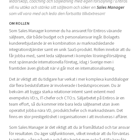
ledarskap, coaching och säljledning med egen försäljning? Entiros
Shaping cities and regions
Our community of companies
Upscaling
vill nu utöka och stärka sitt säljteam och söker en
Sales Manager
som vill vara med och leda den fortsatta tillväxtresan!
Projects
Today's lunch in Mjärdevi
Talent & skills
Publications
OM ROLLEN
Startup & industry collaboration
Bright East
Som Sales Manager kommer du ha ansvaret för Entiros växande
Project toolbox
Offers to boost your business
säljteam, där både budget och personalansvar ingår. Bolagets
East Sweden Tech Women
kundererbjudande är en kombination av marknadsledande
Reversed mentorship
integrationstjänster samt en unik SaaS-produkt. Rollen innebär att du
får jobba med, samt leda säljteamet i komplex lösningsförsäljning
Our clusters
Funding opportunities
mot spännande internationella företag, idag i Sverige men i
framtiden även globalt när vi går mot en internationalisering.
Current offers and activities
Det är viktigt att du tidigare har verkat i mer komplexa kunddialoger
Reach out to us
där flera beslutsfattare är involverade i beslutsprocessen. Du är
bekväm att bygga starka relationer internt samt externt med
Locations
exempelvis VD:s, IT-chefer och CTO:s. Säljarbetet på Entiros är en
team effort, så du kommer inte bara leda säljteamet utan även
operativt jobba nära VD, produktchefer och marknadsteam. Det
finns en stor prestigelöshet i organisationen i att involveras i affärer.
Som Sales Manager är det viktigt att du är framåtlutad och tar ansvar
för resultaten. Du äger säljfunktionen, vilket innebär att du förväntas
ta initiativ, våga påverka och fatta beslut men också ställa krav för