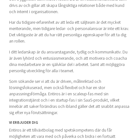
drivs av och gillar att skapa långsiktiga relationer både med kund
och internt i organisationen.
Har du tidigare erfarenhet av att leda ett säljteam är det mycket
meriterande, men tidigare ledar- och personalansvar är inte ett krav.
Det viktigaste är att du har rätt personliga egenskaper för att ta dig
an rollen.
I ditt ledarskap är du ansvarstagande, tydlig och kommunikativ. Du
är även lyhörd och entusiasmerande, och att motivera och coacha
dina medarbetare är en självklar del i arbetet. Samt att möjliggöra
personlig utveckling för alla i teamet.
Som sökande ser vi att du är driven, målinriktad och
lösningsfokuserad, men också flexibel och har en stor
anpassningsförmåga. Entiros är i en scaleup-fas med sin
integrationstjänst och i en startup-fas i sin SaaS-produkt, vilket
innebär att saker förändras och ibland gäller det att snabbt anpassa
sig efter nya förutsättningar.
VI ERBJUDER DIG
Entiros är ett tillväxtbolag med spetskompetens där du får
möjligheten att vara med och påverka och bidra i en fortsatt