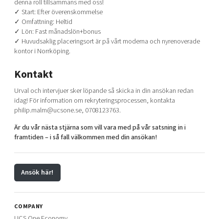
denna roll tillsammans med oss!
✓ Start: Efter överenskommelse
✓ Omfattning: Heltid
✓ Lön: Fast månadslön+bonus
✓ Huvudsaklig placeringsort är på vårt moderna och nyrenoverade
kontor i Norrköping.
Kontakt
Urval och intervjuer sker löpande så skicka in din ansökan redan
idag! För information om rekryteringsprocessen, kontakta
philip.malm@ucsone.se, 0708123763.
Är du vår nästa stjärna som vill vara med på vår satsning in i
framtiden – i så fall välkommen med din ansökan!
Ansök här!
COMPANY
UCS One Economy