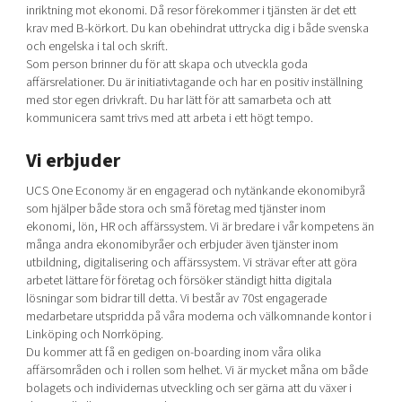
inriktning mot ekonomi. Då resor förekommer i tjänsten är det ett
krav med B-körkort. Du kan obehindrat uttrycka dig i både svenska
och engelska i tal och skrift.
Som person brinner du för att skapa och utveckla goda
affärsrelationer. Du är initiativtagande och har en positiv inställning
med stor egen drivkraft. Du har lätt för att samarbeta och att
kommunicera samt trivs med att arbeta i ett högt tempo.
Vi erbjuder
UCS One Economy är en engagerad och nytänkande ekonomibyrå
som hjälper både stora och små företag med tjänster inom
ekonomi, lön, HR och affärssystem. Vi är bredare i vår kompetens än
många andra ekonomibyråer och erbjuder även tjänster inom
utbildning, digitalisering och affärssystem. Vi strävar efter att göra
arbetet lättare för företag och försöker ständigt hitta digitala
lösningar som bidrar till detta. Vi består av 70st engagerade
medarbetare utspridda på våra moderna och välkomnande kontor i
Linköping och Norrköping.
Du kommer att få en gedigen on-boarding inom våra olika
affärsområden och i rollen som helhet. Vi är mycket måna om både
bolagets och individernas utveckling och ser gärna att du växer i