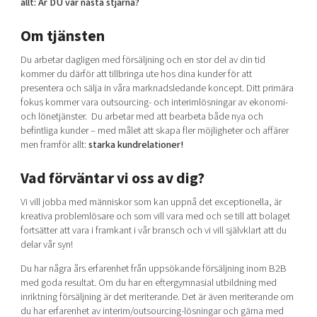
allt: Är DU vår nästa stjärna?
Shaping cities and regions
Our community of companies
Upscaling
Projects
Om tjänsten
Today's lunch in Mjärdevi
Talent & skills
Publications
Startup & industry collaboration
Du arbetar dagligen med försäljning och en stor del av din tid
Bright East
Project toolbox
kommer du därför att tillbringa ute hos dina kunder för att
Offers to boost your business
presentera och sälja in våra marknadsledande koncept. Ditt primära
East Sweden Tech Women
fokus kommer vara outsourcing- och interimlösningar av ekonomi-
Reversed mentorship
och lönetjänster. Du arbetar med att bearbeta både nya och
befintliga kunder – med målet att skapa fler möjligheter och affärer
Our clusters
Funding opportunities
men framför allt:
starka kundrelationer!
Current offers and activities
Vad förväntar vi oss av dig?
Reach out to us
Vi vill jobba med människor som kan uppnå det exceptionella, är
Locations
kreativa problemlösare och som vill vara med och se till att bolaget
fortsätter att vara i framkant i vår bransch och vi vill självklart att du
delar vår syn!
Du har några års erfarenhet från uppsökande försäljning inom B2B
med goda resultat. Om du har en eftergymnasial utbildning med
inriktning försäljning är det meriterande. Det är även meriterande om
du har erfarenhet av interim/outsourcing-lösningar och gärna med