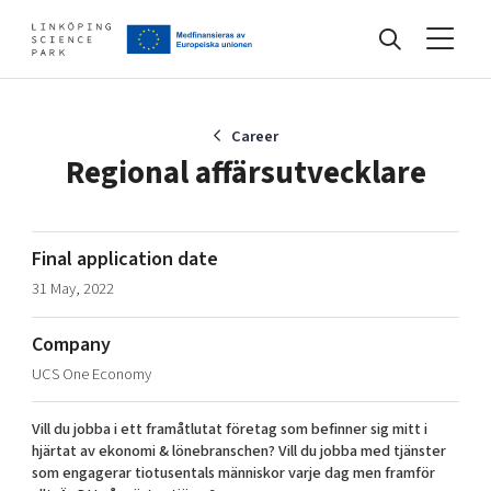
Events
Career
Regional affärsutvecklare
Find your network
Final application date
31 May, 2022
Develop your company
Artificial intelligence
Company
Cybersecurity
About
UCS One Economy
Internet of Things
Upgrade your skills & master new ones
Manufacturing industries
Vill du jobba i ett framåtlutat företag som befinner sig mitt i
Global talent
hjärtat av ekonomi & lönebranschen? Vill du jobba med tjänster
som engagerar tiotusentals människor varje dag men framför
Visual technologies
Our story, mission & vision
40 years anniversary
Tech startups