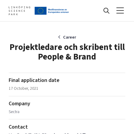
Events
Career
Projektledare och skribent till
People & Brand
Find your network
Develop your company
Final application date
Artificial intelligence
17 October, 2021
Cybersecurity
About
Internet of Things
Company
Upgrade your skills & master new ones
Sectra
Manufacturing industries
Global talent
Contact
Visual technologies
Our story, mission & vision
40 years anniversary
Tech startups