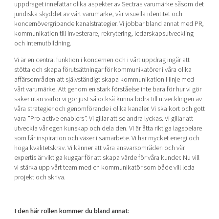
uppdraget innefattar olika aspekter av Sectras varumärke såsom det
juridiska skyddet av vårt varumärke, vår visuella identitet och
koncernövergripande kanalstrategier. Vi jobbar bland annat med PR,
kommunikation till investerare, rekrytering, ledarskapsutveckling
och internutbildning.
Vi är en central funktion i koncernen och i vårt uppdrag ingår att
stötta och skapa förutsättningar för kommunikatörer i våra olika
affärsområden att självständigt skapa kommunikation i linje med
vårt varumärke. Att genom en stark förståelse inte bara för hur vi gör
saker utan varför vi gör just så också kunna bidra till utvecklingen av
våra strategier och genomförande i olika kanaler. Vi ska kort och gott
vara ”Pro-active enablers”. Vi gillar att se andra lyckas. Vi gillar att
utveckla vår egen kunskap och dela den. Vi är åtta riktiga lagspelare
som får inspiration och växer i samarbete. Vi har mycket energi och
höga kvalitetskrav. Vi känner att våra ansvarsområden och vår
expertis är viktiga kuggar för att skapa värde för våra kunder. Nu vill
vi stärka upp vårt team med en kommunikatör som både vill leda
projekt och skriva.
I den här rollen kommer du bland annat: