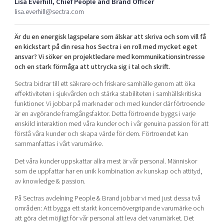
Lisa Everhill, Chief People and Brand Officer
Shaping cities and regions
Our community of companies
Upscaling
lisa.everhill@sectra.com
Projects
Today's lunch in Mjärdevi
Talent & skills
Är du en energisk lagspelare som älskar att skriva och som vill få
Publications
Startup & industry collaboration
en kickstart på din resa hos Sectra i en roll med mycket eget
Bright East
Project toolbox
Offers to boost your business
ansvar? Vi söker en projektledare med kommunikationsintresse
East Sweden Tech Women
och en stark förmåga att uttrycka sig i tal och skrift.
Reversed mentorship
Sectra bidrar till ett säkrare och friskare samhälle genom att öka
Our clusters
effektiviteten i sjukvården och stärka stabiliteten i samhällskritiska
Funding opportunities
funktioner. Vi jobbar på marknader och med kunder där förtroende
är en avgörande framgångsfaktor. Detta förtroende byggs i varje
Current offers and activities
enskild interaktion med våra kunder och i vår genuina passion för att
Reach out to us
förstå våra kunder och skapa värde för dem. Förtroendet kan
sammanfattas i vårt varumärke.
Locations
Det våra kunder uppskattar allra mest är vår personal. Människor
som de uppfattar har en unik kombination av kunskap och attityd,
av knowledge & passion.
På Sectras avdelning People & Brand jobbar vi med just dessa två
områden: Att bygga ett starkt koncernövergripande varumärke och
att göra det möjligt för vår personal att leva det varumärket. Det