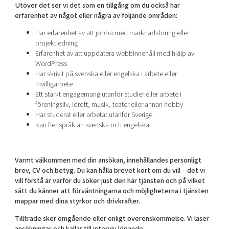
Utöver det ser vi det som en tillgång om du också har
erfarenhet av något eller några av följande områden:
Har erfarenhet av att jobba med marknadsföring eller
projektledning
Erfarenhet av att uppdatera webbinnehåll med hjälp av
WordPress
Har skrivit på svenska eller engelska i arbete eller
frivilligarbete
Ett starkt engagemang utanför studier eller arbete i
föreningsliv, idrott, musik, teater eller annan hobby
Har studerat eller arbetat utanför Sverige
Kan fler språk än svenska och engelska
Varmt välkommen med din ansökan, innehållandes personligt
brev, CV och betyg. Du kan hålla brevet kort om du vill – det vi
vill förstå är varför du söker just den här tjänsten och på vilket
sätt du känner att förväntningarna och möjligheterna i tjänsten
mappar med dina styrkor och drivkrafter.
Tillträde sker omgående eller enligt överenskommelse. Vi läser
ansökningar och kallar till intervju löpande.