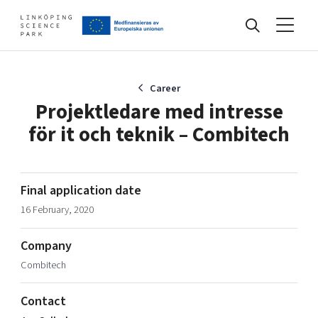
Events
Career
Projektledare med intresse
för it och teknik – Combitech
Find your network
Develop your company
Final application date
Artificial intelligence
16 February, 2020
Cybersecurity
About
Internet of Things
Company
Upgrade your skills & master new ones
Combitech
Manufacturing industries
Global talent
Contact
Visual technologies
Our story, mission & vision
40 years anniversary
Tech startups