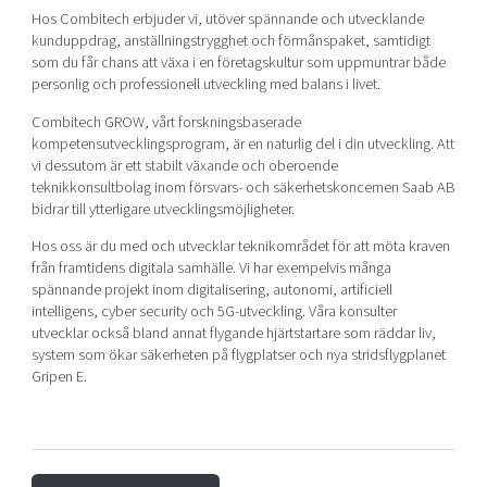
Hos Combitech erbjuder vi, utöver spännande och utvecklande
kunduppdrag, anställningstrygghet och förmånspaket, samtidigt
som du får chans att växa i en företagskultur som uppmuntrar både
personlig och professionell utveckling med balans i livet.
Combitech GROW, vårt forskningsbaserade
kompetensutvecklingsprogram, är en naturlig del i din utveckling. Att
vi dessutom är ett stabilt växande och oberoende
teknikkonsultbolag inom försvars- och säkerhetskoncernen Saab AB
bidrar till ytterligare utvecklingsmöjligheter.
Hos oss är du med och utvecklar teknikområdet för att möta kraven
från framtidens digitala samhälle. Vi har exempelvis många
spännande projekt inom digitalisering, autonomi, artificiell
intelligens, cyber security och 5G-utveckling. Våra konsulter
utvecklar också bland annat flygande hjärtstartare som räddar liv,
system som ökar säkerheten på flygplatser och nya stridsflygplanet
Gripen E.