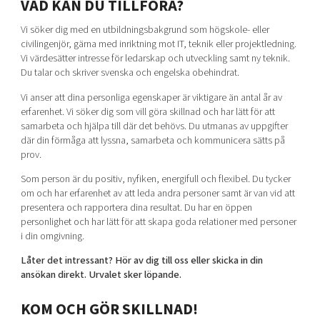
VAD KAN DU TILLFÖRA?
Vi söker dig med en utbildningsbakgrund som högskole- eller
civilingenjör, gärna med inriktning mot IT, teknik eller projektledning.
Vi värdesätter intresse för ledarskap och utveckling samt ny teknik.
Du talar och skriver svenska och engelska obehindrat.
Vi anser att dina personliga egenskaper är viktigare än antal år av
erfarenhet. Vi söker dig som vill göra skillnad och har lätt för att
samarbeta och hjälpa till där det behövs. Du utmanas av uppgifter
där din förmåga att lyssna, samarbeta och kommunicera sätts på
prov.
Som person är du positiv, nyfiken, energifull och flexibel. Du tycker
om och har erfarenhet av att leda andra personer samt är van vid att
presentera och rapportera dina resultat. Du har en öppen
personlighet och har lätt för att skapa goda relationer med personer
i din omgivning.
Låter det intressant? Hör av dig till oss eller skicka in din
ansökan direkt. Urvalet sker löpande.
KOM OCH GÖR SKILLNAD!