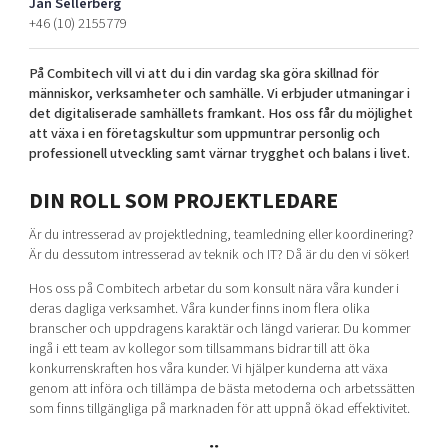
Jan Sellerberg
Shaping cities and regions
Our community of companies
Upscaling
+46 (10) 2155779
Projects
Today's lunch in Mjärdevi
Talent & skills
På Combitech vill vi att du i din vardag ska göra skillnad för
Publications
Startup & industry collaboration
människor, verksamheter och samhälle. Vi erbjuder utmaningar i
Bright East
Project toolbox
Offers to boost your business
det digitaliserade samhällets framkant. Hos oss får du möjlighet
East Sweden Tech Women
att växa i en företagskultur som uppmuntrar personlig och
professionell utveckling samt värnar trygghet och balans i livet.
Reversed mentorship
Our clusters
Funding opportunities
DIN ROLL SOM PROJEKTLEDARE
Är du intresserad av projektledning, teamledning eller koordinering?
Current offers and activities
Är du dessutom intresserad av teknik och IT? Då är du den vi söker!
Reach out to us
Hos oss på Combitech arbetar du som konsult nära våra kunder i
Locations
deras dagliga verksamhet. Våra kunder finns inom flera olika
branscher och uppdragens karaktär och längd varierar. Du kommer
ingå i ett team av kollegor som tillsammans bidrar till att öka
konkurrenskraften hos våra kunder. Vi hjälper kunderna att växa
genom att införa och tillämpa de bästa metoderna och arbetssätten
som finns tillgängliga på marknaden för att uppnå ökad effektivitet.