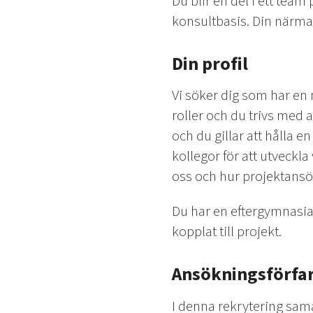
Du blir en del i ett tea
konsultbasis. Din närmas
Din profil
Vi söker dig som har en n
roller och du trivs med a
och du gillar att hålla 
kollegor för att utveck
oss och hur projektansökn
Du har en eftergymnasia
kopplat till projekt.
Ansökningsförfa
I denna rekrytering sam