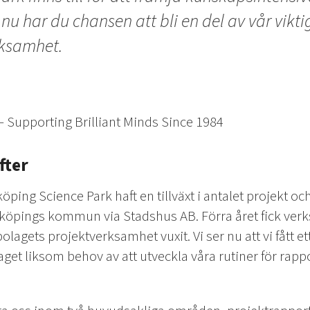
 nu har du chansen att bli en del av vår vikt
ksamhet.
– Supporting Brilliant Minds Since 1984
fter
öping Science Park haft en tillväxt i antalet projekt o
Linköpings kommun via Stadshus AB. Förra året fick ver
olagets projektverksamhet vuxit. Vi ser nu att vi fått e
laget liksom behov av att utveckla våra rutiner för rapp