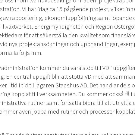
tötta oss inom två huvudsakliga områden, projektrappo
ration. Vi har idag ca 15 pågående projekt, vilket i
ng av rapportering, ekonomiuppföljning samt löpande 
 Tillväxtverket, Energimyndigheten och Region Östergö
ktledare för att säkerställa den kvalitet som finansiärern
t vid nya projektansökningar och upphandlingar, exem
formalia följs mm.
dministration kommer du vara stöd till VD i uppgift
. En central uppgift blir att stötta VD med att samman
 sker i tid i tid till ägaren Stadshus AB. Det handlar d
ing kopplat till verksamheten. Du kommer också få i u
nistrativa rutiner samt fortsätta bidra till att utnyttja 
u kommer även jobba med rutiner och processer kopplat