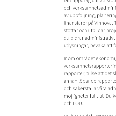
Ditt uppdrag blir att s
och verksamhetsadminist
av uppföljning, planeri
finansiärer på Vinnova,
stöttar och utbildar proje
du bidrar administrativ
utlysningar, bevaka att 
Inom området ekonomi/a
verksamhetsrapportering
rapporter, tillse att det
annan löpande rapporter
och säkerställa våra admi
möjligheter fullt ut. D
och LOU.