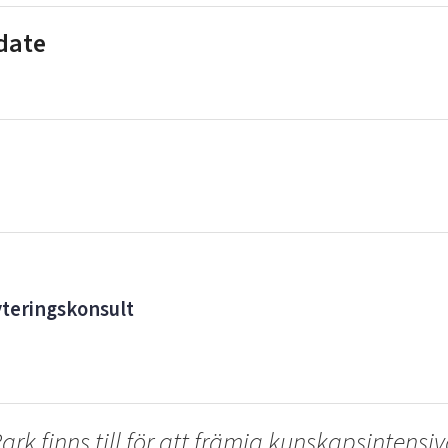
 date
teringskonsult
rk finns till för att främja kunskapsintensi