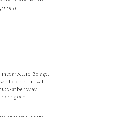
iga och
ch medarbetare. Bolaget
ksamheten ett utökat
tt utökat behov av
ortering och