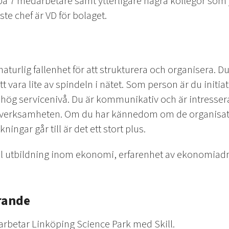
m på 7 medarbetare samt ytterligare några kollegor som
te chef är VD för bolaget.
aturlig fallenhet för att strukturera och organisera. Du
tt vara lite av spindeln i nätet. Som person är du initi
en hög servicenivå. Du är kommunikativ och är intresser
la verksamheten. Om du har kännedom om de organisat
ingar går till är det ett stort plus.
l utbildning inom ekonomi, erfarenhet av ekonomiadm
rande
arbetar Linköping Science Park med Skill.