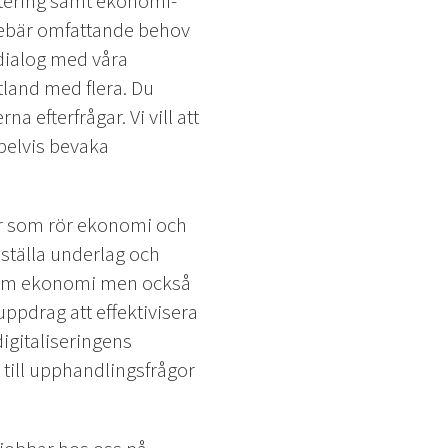
rtering samt ekonomi-
nnebär omfattande behov
dialog med våra
tland med flera. Du
a efterfrågar. Vi vill att
pelvis bevaka
er som rör ekonomi och
ställa underlag och
els om ekonomi men också
ppdrag att effektivisera
digitaliseringens
 till upphandlingsfrågor