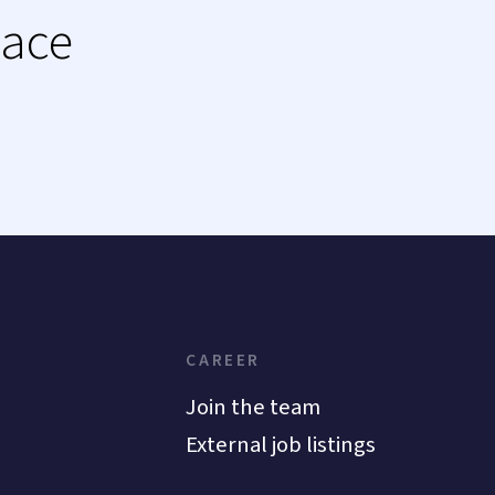
lace
CAREER
Join the team
External job listings