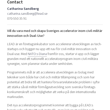
Contact
Shaping cities and regions
Our community of companies
Upscaling
Catharina Sandberg
Projects
Today's lunch in Mjärdevi
Talent & skills
catharina.sandberg@lead.se
Publications
070-550 35 91
Startup & industry collaboration
Bright East
Project toolbox
Offers to boost your business
Vill du vara med och skapa Sveriges accelerator inom civil-militär
East Sweden Tech Women
innovation och Dual-Use?
Reversed mentorship
LEAD är en företagsinkubator som accelererar utvecklingen av tech-
Our clusters
Funding opportunities
startups och bygger nu upp ett nav för civil-miltär innovation och
Dual-use. Med
NATO:s Diana
framför oss, startar vi upp och lägger
Current offers and activities
grunden med ett nationellt acceleratorprogram inom civil-militära
synergier, som planerar starta under senhösten.
Reach out to us
Programmets mål är att accelerera utvecklingen av bolag med
Locations
tekniker som både har civil och militär tillämpning och som har
potential att bidra till att hantera försvarsrelaterade problem i syfte
att stärka såväl militär förmågeutveckling som svenska företags
konkurrenskraft och möjligheter att verka på den internationella
marknaden.
Det nya acceleratorprogrammet kommer att bygga på LEAD:s