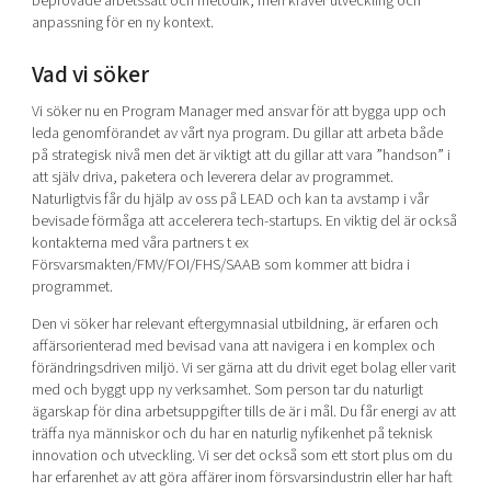
beprövade arbetssätt och metodik, men kräver utveckling och
anpassning för en ny kontext.
Vad vi söker
Vi söker nu en Program Manager med ansvar för att bygga upp och
leda genomförandet av vårt nya program. Du gillar att arbeta både
på strategisk nivå men det är viktigt att du gillar att vara ”handson” i
att själv driva, paketera och leverera delar av programmet.
Naturligtvis får du hjälp av oss på LEAD och kan ta avstamp i vår
bevisade förmåga att accelerera tech-startups. En viktig del är också
kontakterna med våra partners t ex
Försvarsmakten/FMV/FOI/FHS/SAAB som kommer att bidra i
programmet.
Den vi söker har relevant eftergymnasial utbildning, är erfaren och
affärsorienterad med bevisad vana att navigera i en komplex och
förändringsdriven miljö. Vi ser gärna att du drivit eget bolag eller varit
med och byggt upp ny verksamhet. Som person tar du naturligt
ägarskap för dina arbetsuppgifter tills de är i mål. Du får energi av att
träffa nya människor och du har en naturlig nyfikenhet på teknisk
innovation och utveckling. Vi ser det också som ett stort plus om du
har erfarenhet av att göra affärer inom försvarsindustrin eller har haft